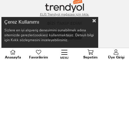
ELİS Trendyol mağazası için tıkla.
Çerez Kullanımı
BİZİ TAKİP EDİN!
Sizlere en iyi alışveriş deneyimini sunabilmek adına
sitemizde çerezler(cookies) kullanmaktayız. Detaylı bilgi
için Kvkk sözleşmesini inceleyebilirsiniz.
MAĞAZA ADRES
Anasayfa
Favorilerim
Sepetim
Üye Girişi
MENU
Kale Mah. Kaptanağa Cad. Mecit Turan İş Merkezi
No:18 İlkadım / SAMSUN
E-POSTA
[email protected]
MAĞAZA TEL.
(0362) 432 10 01
WHATSAPP DESTEK
0536 640 91 21