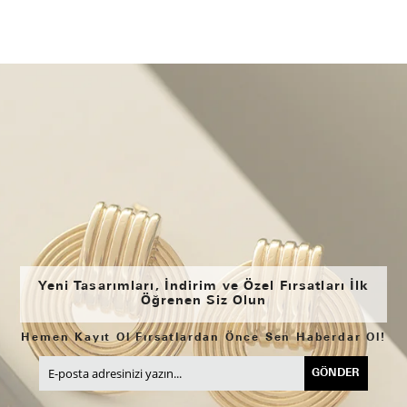
Yeni Tasarımları, İndirim ve Özel Fırsatları İlk
Öğrenen Siz Olun
Hemen Kayıt Ol Fırsatlardan Önce Sen Haberdar Ol!
GÖNDER