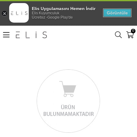
Elis Uygulamasını Hemen İndir
Görüntüle
Elis Kuyumculuk
Ücretsiz -Google Play'de
0