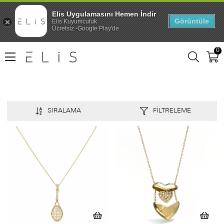
Elis Uygulamasını Hemen İndir
Görüntüle
Elis Kuyumculuk
Ücretsiz -Google Play'de
0
SIRALAMA
FILTRELEME