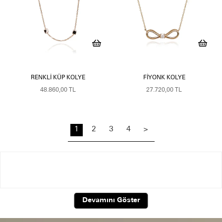
RENKLI KÜP KOLYE
FIYONK KOLYE
48.860,00 TL
27.720,00 TL
1
2
3
4
>
Minimal Altın Kolye
Devamını Göster