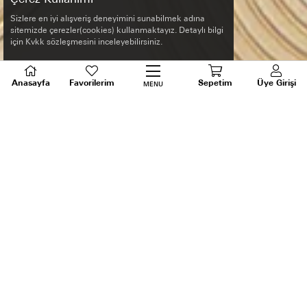
Sizlere en iyi alışveriş deneyimini sunabilmek adına
sitemizde çerezler(cookies) kullanmaktayız. Detaylı bilgi
için Kvkk sözleşmesini inceleyebilirsiniz.
Anasayfa
Favorilerim
Sepetim
Üye Girişi
MENU