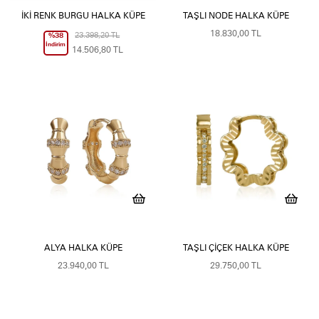
İKI RENK BURGU HALKA KÜPE
TAŞLI NODE HALKA KÜPE
18.830,00 TL
%38
23.398,20 TL
İndirim
14.506,80 TL
ALYA HALKA KÜPE
TAŞLI ÇIÇEK HALKA KÜPE
23.940,00 TL
29.750,00 TL