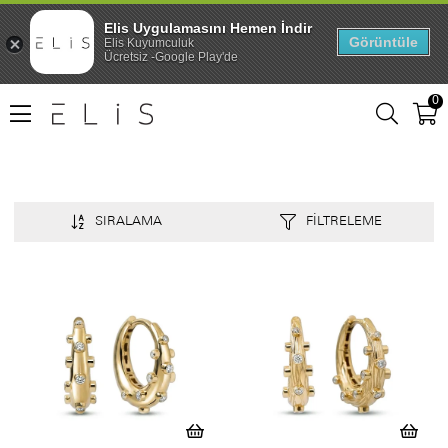
Elis Uygulamasını Hemen İndir
Görüntüle
Elis Kuyumculuk
Ücretsiz -Google Play'de
0
SIRALAMA
FILTRELEME