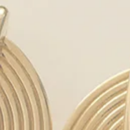
kullanabileceğiniz, sade ama zarif çizgilere sahip halka küpeler.
Taşlı ve Işıltılı Modeller
: Zirkon, renkli taş veya pırlanta detaylarıyla
süslenmiş gösterişli halka küpeler.
Kalın Formlu Büyük Küpeler
: Cesur görünümleri tercih edenler
için ideal, yüzü çerçeveleyen güçlü tasarımlar.
Çift Renkli ve Geometrik Detaylar
: Beyaz ve sarı altının uyumunu
yansıtan ya da farklı formlarla modernize edilmiş halkalar.
Bu çeşitlilik sayesinde ister klasik, ister çağdaş bir görünüm arıyor olun;
mutlaka size uygun bir halka küpe modeli bulabilirsiniz.
14 Ayar Altının Değeri
Halka küpelerimizde tercih ettiğimiz
14 ayar altın
, hem estetik hem de
dayanıklılık açısından dengeli bir seçimdir. Günlük kullanımda
deformasyona karşı dayanıklıdır ve uzun süre parlaklığını korur. Aynı