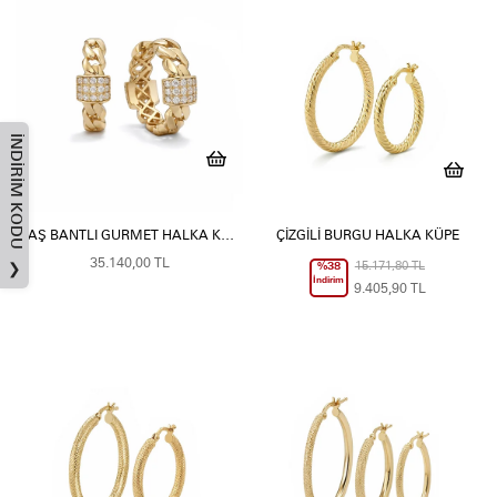
İNDIRIM KODU
TAŞ BANTLI GURMET HALKA KÜPE
ÇIZGILI BURGU HALKA KÜPE
35.140,00 TL
%38
15.171,80 TL
❯
İndirim
9.405,90 TL