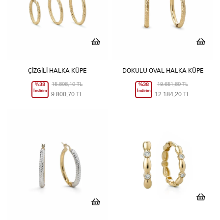
ÇIZGILI HALKA KÜPE
DOKULU OVAL HALKA KÜPE
%38
15.808,10 TL
%38
19.651,80 TL
İndirim
İndirim
9.800,70 TL
12.184,20 TL