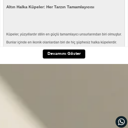
Altın Halka Küpeler: Her Tarzın Tamamlayıcısı
Küpeler, yüzyıllardır stilin en güçlü tamamlayıcı unsurlarından biri olmuştur.
Bunlar içinde en ikonik olanlardan biri de hiç şüphesiz halka küpelerdir.
Zamana meydan okuyan çizgileriyle moda dünyasında sürekli yeniden
Devamını Göster
hayat bulan bu takılar, hem sade hem de gösterişli kombinlerin
vazgeçilmezi olmayı sürdürüyor.
Elis Kuyumculuk
olarak 14 ayar altınla işlediğimiz
altın
halka küpe
koleksiyonumuz
, modern zevkleri klasik ustalıkla buluşturuyor.
Samsun’daki kuyumculuk tecrübemizi online alışveriş konforuyla
birleştirerek, zamansız şıklığı sizlerle buluşturuyoruz.