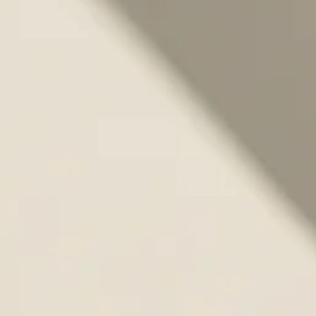
Halka Küpe Nedir? Ne Anlatır?
Halka küpeler, genel olarak dairesel veya oval formlarda tasarlanan,
kulağın etrafını çerçeveleyen takılardır. Kimi zaman zarif ve ince bir çizgide
ilerlerken, kimi zaman da cesur ve iddialı tasarımlarla karşımıza çıkar.
Sadeliğiyle gündelik kullanımda öne çıkan bu küpeler, abartısız şıklığın en
net temsilcilerindendir.
Ancak halka küpeler sadece bir takı değil; aynı zamanda kullanıcıya
kimliğini yansıtma fırsatı sunan bir detaydır. Hafif, sade ama bir o kadar
etkileyici bir görünüm isteyen kadınlar için vazgeçilmezdir.
Halka Küpe Modellerinde Geniş Seçenek Yelpazesi
Elis Kuyumculuk’un halka küpe koleksiyonu
, farklı tarzlara hitap eden
özgün tasarımlarla doludur. Her bir model, farklı bir kişiliği ve stil anlayışını
temsil eder:
İnce ve Minimal Tasarımlar
: Günlük hayatta rahatlıkla