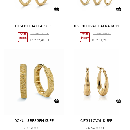
DESENLI HALKA KÜPE
DESENLI OVAL HALKA KÜPE
%38
21.816,20 TL
%38
16.986,90 TL
İndirim
İndirim
13.525,40 TL
10.531,50 TL
DOKULU BEŞGEN KÜPE
ÇIZGILI OVAL KÜPE
20.370,00 TL
24.640,00 TL