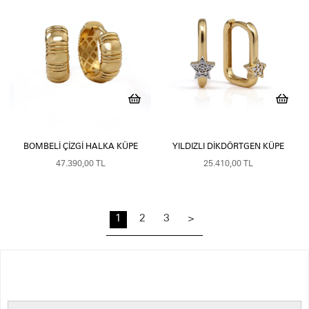
BOMBELI ÇIZGI HALKA KÜPE
YILDIZLI DIKDÖRTGEN KÜPE
47.390,00 TL
25.410,00 TL
1
2
3
>