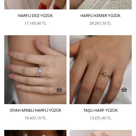
HARFLI DÜZ YÜZÜK
HARFLI KEMER YÜZÜK
17.165,40 TL
29.267,70 TL
SIYAH MINELI HARFLI YÜZÜK
TAŞLI HARF YÜZÜK
15.437,10 TL
13.231,40 TL