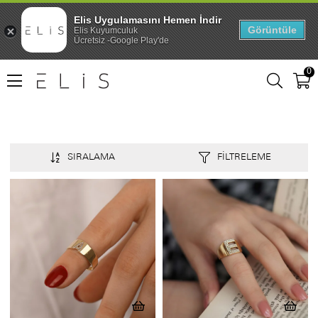
Elis Uygulamasını Hemen İndir
Görüntüle
Elis Kuyumculuk
Ücretsiz -Google Play'de
0
SIRALAMA
FILTRELEME