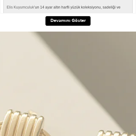
Elis Kuyumculuk
’un 14 ayar altın harfli yüzük koleksiyonu, sadeliği ve
anlamı bir araya getiren modern tasarımlardan oluşuyor. Kimi zaman bir
Devamını Göster
"A" harfi sevgiliyi temsil ederken, kimi zaman bir "Z" harfi çocukluk
arkadaşınızın baş harfi olabilir. Harfli yüzükler, bu yönüyle hem kişisel hem
de duygusal bir değer taşıyor.
Neden Harfli Yüzük Tercih Edilmeli?
Harfli yüzükler, minimal bir detayla büyük anlamlar taşımanızı sağlar.
Gösterişli olmayan ama dikkat çekici tasarımı sayesinde günlük hayatta
kolaylıkla kullanılabilir. Parmakta hafifliğiyle konfor sunarken, şıklığıyla
kombinlerinizi tamamlar. Üstelik harfli yüzük modelleri, hem tek başına
hem de diğer yüzüklerle kombinlenebilir yapısıyla özgür bir stil
oluşturmanıza olanak tanır.
Kendi isminizin baş harfini taşıyarak kendinizi onurlandırabilir ya da
sevdiğiniz birinin baş harfini taşıyarak ona olan bağlılığınızı her daim
hissedebilirsiniz. Bu yönüyle harfli yüzükler, yalnızca estetik değil,
duygusal bir sembol haline gelir.