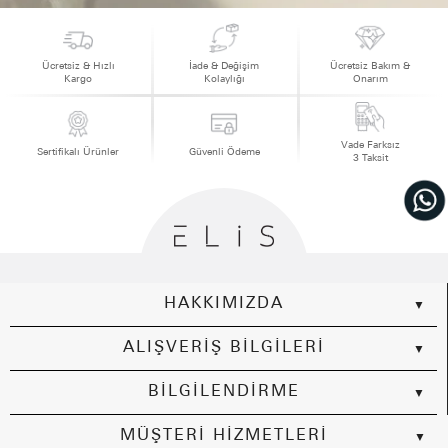
Ücretsiz & Hızlı
İade & Değişim
Ücretsiz Bakım &
Kargo
Kolaylığı
Onarım
Vade Farksız
Sertifikalı Ürünler
Güvenli Ödeme
3 Taksit
HAKKIMIZDA
ALIŞVERİŞ BİLGİLERİ
BİLGİLENDİRME
MÜŞTERİ HİZMETLERİ