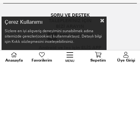
SORU VE DESTEK
TALEPLERİNİZ İÇİN
Çerez Kullanımı
BİZİ ARAYIN
Sizlere en iyi alışveriş deneyimini sunabilmek adına
0536 640 91 21
sitemizde çerezler(cookies) kullanmaktayız. Detaylı bilgi
için Kvkk sözleşmesini inceleyebilirsiniz.
Android ve Ios için ELİS APP
Anasayfa
Favorilerim
Sepetim
Üye Girişi
MENU
Uygulamaya Özel İlk Alışverişe %10 İndirim
ELİS Trendyol mağazası için tıkla.
BİZİ TAKİP EDİN!