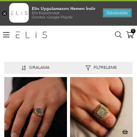
Elis Uygulamasını Hemen İndir
Görüntüle
Elis Kuyumculuk
Ücretsiz -Google Play'de
0
SIRALAMA
FILTRELEME