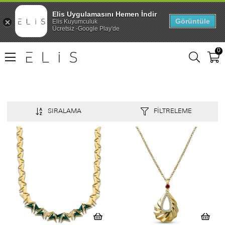
Elis Uygulamasını Hemen İndir
Görüntüle
Elis Kuyumculuk
Ücretsiz -Google Play'de
0
SIRALAMA
FILTRELEME