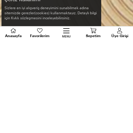
Sizlere en iyi alışveriş deneyimini sunabilmek adına
sitemizde çerezler(cookies) kullanmaktayız. Detaylı bilgi
için Kvkk sözleşmesini inceleyebilirsiniz.
Anasayfa
Favorilerim
Sepetim
Üye Girişi
MENU