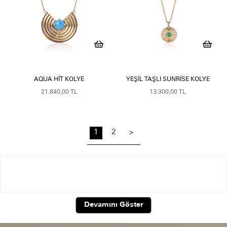
AQUA HIT KOLYE
YEŞIL TAŞLI SUNRISE KOLYE
21.840,00 TL
13.300,00 TL
1
2
>
Renkli Taşlı Altın Kolyeler
Devamını Göster