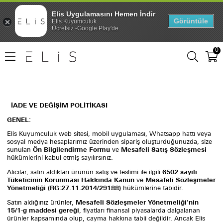
Elis Uygulamasını Hemen İndir
Görüntüle
Elis Kuyumculuk
Ücretsiz -Google Play'de
0
İADE VE DEĞİŞİM POLİTİKASI
GENEL:
Elis Kuyumculuk web sitesi, mobil uygulaması, Whatsapp hattı veya
sosyal medya hesaplarımız üzerinden sipariş oluşturduğunuzda, size
sunulan
Ön Bilgilendirme Formu
ve
Mesafeli Satış Sözleşmesi
hükümlerini
kabul etmiş sayılırsınız.
Alıcılar, satın aldıkları ürünün satış ve teslimi ile ilgili
6502 sayılı
Tüketicinin Korunması Hakkında Kanun
ve
Mesafeli Sözleşmeler
Yönetmeliği (RG:27.11.2014/29188)
hükümlerine tabidir.
Satın aldığınız ürünler,
Mesafeli Sözleşmeler Yönetmeliği'nin
15/1-g maddesi gereği
, fiyatları finansal piyasalarda dalgalanan
ürünler kapsamında olup, cayma hakkına tabii değildir. Ancak Elis