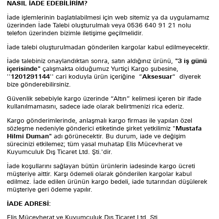
NASIL İADE EDEBİLİRİM?
İade işlemlerinin başlatılabilmesi için web sitemiz ya da uygulamamız
üzerinden İade Talebi oluşturulmalı veya 0536 640 91 21 nolu
telefon üzerinden bizimle iletişime geçilmelidir.
İade talebi oluşturulmadan gönderilen kargolar kabul edilmeyecektir.
İade talebiniz onaylandıktan sonra, satın aldığınız ürünü,
"3 iş günü
içerisinde"
çalışmakta olduğumuz Yurtiçi Kargo şubesine,
''
1201291144
'' cari koduyla ürün içeriğine “
Aksesuar
“ diyerek
bize gönderebilirsiniz.
Güvenlik sebebiyle kargo üzerinde “Altın” kelimesi içeren bir ifade
kullanılmamasını, sadece iade olarak belirtmenizi rica ederiz.
Kargo gönderimlerinde, anlaşmalı kargo firması ile yapılan özel
sözleşme nedeniyle gönderici etiketinde şirket yetkilimiz "
Mustafa
Hilmi Duman"
adı görünecektir. Bu durum, iade ve değişim
sürecinizi etkilemez; tüm yasal muhatap Elis Mücevherat ve
Kuyumculuk Dış Ticaret Ltd. Şti.'dir.
İade koşullarını sağlayan bütün ürünlerin iadesinde kargo ücreti
müşteriye aittir. Karşı ödemeli olarak gönderilen kargolar kabul
edilmez. İade edilen ürünün kargo bedeli, iade tutarından düşülerek
müşteriye geri ödeme yapılır.
İADE ADRESİ:
Elis Mücevherat ve Kuyumculuk Dış Ticaret Ltd. Şti.