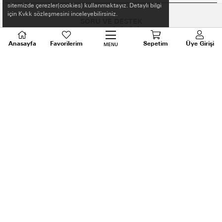
sitemizde çerezler(cookies) kullanmaktayız. Detaylı bilgi
için Kvkk sözleşmesini inceleyebilirsiniz.
SORU VE DESTEK
TALEPLERİNİZ İÇİN
BİZİ ARAYIN
Anasayfa
Favorilerim
Sepetim
Üye Girişi
MENU
0536 640 91 21
Android ve Ios için ELİS APP
Uygulamaya Özel İlk Alışverişe %10 İndirim
ELİS Trendyol mağazası için tıkla.
BİZİ TAKİP EDİN!
MAĞAZA ADRES