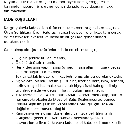
Kuyumculuk olarak müşteri memnuniyeti ilkesi gereği, teslim
tarihinden itibaren 5 iş günü içerisinde iade veya değişim hakkı
tanımaktayız.
İADE KOŞULLARI:
Kargo yoluyla iade edilen ürünlerin, tamamen original ambalajında;
Ürün Sertifikası, Ürün Faturası, varsa hediyesi ile birlikte, tüm evrak
ve materyalleri eksiksiz ve hasarsız bir şekilde gönderilmesi
gerekmektedir.
Satın almış olduğunuz ürünlerin iade edilebilmesi için;
Hiç bir şekilde kullanılmamış,
Ölçüsü değiştirilmemiş,
Renk değişimi yapılmamış (örneğin sarı altın → rose / beyaz
altın dönüşümü olmamış),
Tekrar satılabilir özelliğini kaybetmemiş olması gerekmektedir.
Kişiye özel olarak üretilmiş ürünler, üzerine harf, isim, sembol,
tarih vb.. gibi kazımalar yapılarak kişiye özel hale getirilmiş
ürünlerde iade ve değişim hakkı bulunmamaktadır.
Yüzüklerde ''13-14-15'' numaralar standart ölçü olup, bunun
haricindeki ölçülerde Mesafeli Satış Sözleşmesi gereğince
''Kişiselleştirilmiş Ürün'' kapsamında olduğu için iade ve
değişim hakkı mevcut değildir.
Kampanya ve indirim dönemleri, yalnızca belirtilen tarih
aralığında geçerlidir. Kampanya öncesinde yapılan
alışverişlerde fiyat farkı veya iade talebi kabul edilmemektedir.