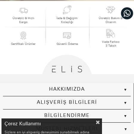
Ücretsiz & Hızlı
İade & Değişim
Ücretsiz Bakım &
Kargo
Kolaylığı
Onarım
Vade Farksız
Sertifikalı Ürünler
Güvenli Ödeme
3 Taksit
HAKKIMIZDA
ALIŞVERİŞ BİLGİLERİ
BİLGİLENDİRME
Çerez Kullanımı
MÜŞTERİ HİZMETLERİ
Sizlere en iyi alışveriş deneyimini sunabilmek adına