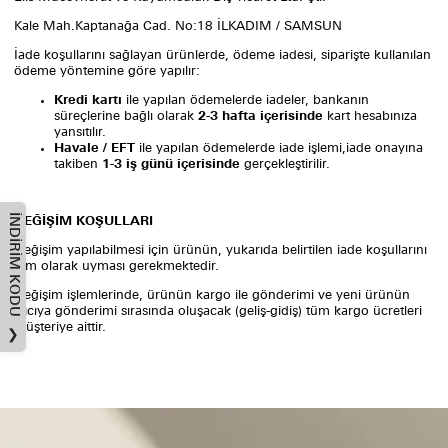
Kale Mah.Kaptanağa Cad. No:18 İLKADIM / SAMSUN
İade koşullarını sağlayan ürünlerde, ödeme iadesi, siparişte kullanılan
ödeme yöntemine göre yapılır:
Kredi kartı
ile yapılan ödemelerde iadeler, bankanın
süreçlerine bağlı olarak
2-3 ha
f
ta içerisinde
kart hesabınıza
yansıtılır.
Havale / EFT
ile yapılan ödemelerde iade işlemi,iade onayına
takiben
1-3 iş günü içerisinde
gerçekleştirilir.
İNDIRIM KODU
DEĞİŞİM KOŞULLARI
Değişim yapılabilmesi için ürünün, yukarıda belirtilen iade koşullarını
tam olarak uyması gerekmektedir.
Değişim işlemlerinde, ürünün kargo ile gönderimi ve yeni ürünün
alıcıya gönderimi sırasında oluşacak (geliş-gidiş) tüm kargo ücretleri
müşteriye aittir.
❯