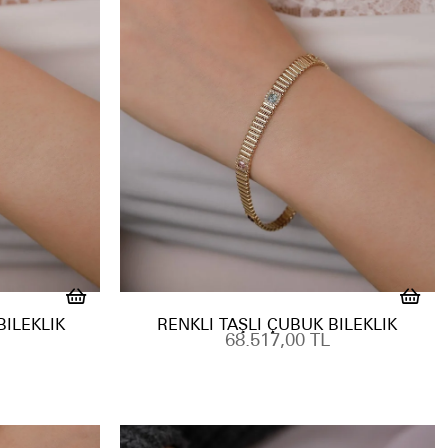
BILEKLIK
RENKLI TAŞLI ÇUBUK BILEKLIK
68.517,00 TL