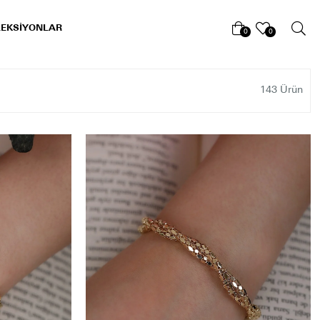
LEKSİYONLAR
0
0
143 Ürün
at Aralığı
Filtrele