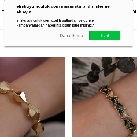
eliskuyumculuk.com masaüstü bildirimlerine
ekleyin.
LER
BİLEKLİKLER
KOLYELER
BİLEZİKLER
ÇOCUK
ERKEK
KO
eliskuyumculuk.com özel fırsatlardan ve güncel
kampanyalardan haberiniz olsun ister misiniz?
Daha Sonra
Evet
Filtreler
Fiy
İndirimli Ürünler
Yeni Ürünler
Fırsat Ürünleri