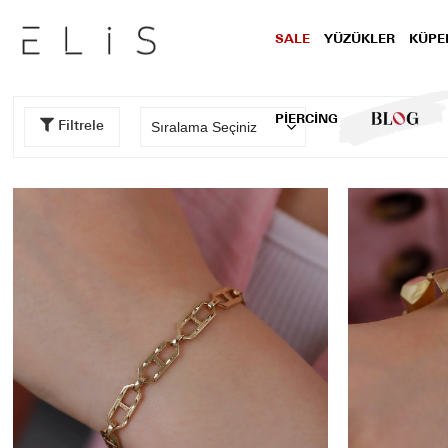
SALE
YÜZÜKLER
KÜPE
PİERCİNG
BLOG
Filtrele
Renk
Sarı Altın
Pembe
Siyah
Turkuaz
Şeker Pembesi