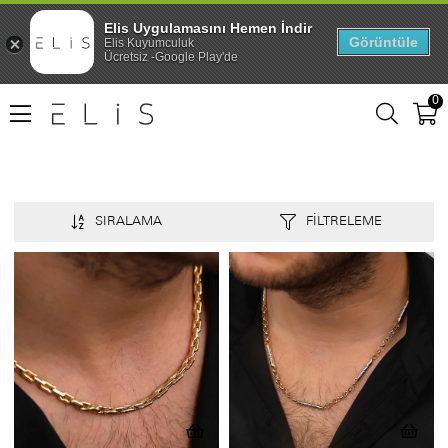
Elis Uygulamasını Hemen İndir
Görüntüle
Elis Kuyumculuk
Ücretsiz -Google Play'de
0
SIRALAMA
FILTRELEME