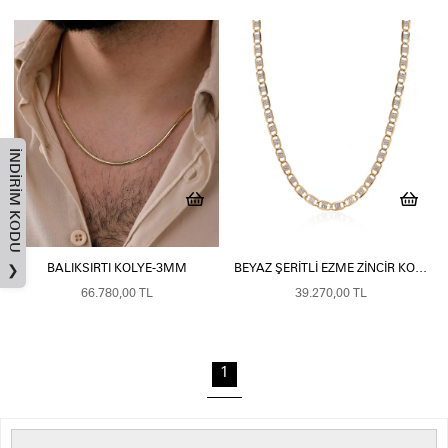
İNDIRIM KODU
BALIKSIRTI KOLYE-3MM
BEYAZ ŞERITLI EZME ZINCIR KOLYE
❯
66.780,00 TL
39.270,00 TL
1