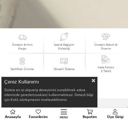
Ücretsiz & Hızlı
İade & Değişim
Ücretsiz Bakım &
Kargo
Kolaylığı
Onarım
Vade Farksız
Sertifikalı Ürünler
Güvenli Ödeme
3 Taksit
Çerez Kullanımı
Sizlere en iyi alışveriş deneyimini sunabilmek adına
sitemizde çerezler(cookies) kullanmaktayız. Detaylı bilgi
için Kvkk sözleşmesini inceleyebilirsiniz.
HAKKIMIZDA
Anasayfa
Favorilerim
Sepetim
Üye Girişi
MENU
ALIŞVERİŞ BİLGİLERİ