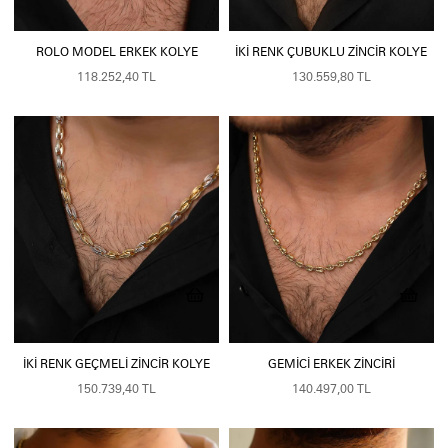
ROLO MODEL ERKEK KOLYE
İKI RENK ÇUBUKLU ZINCIR KOLYE
118.252,40 TL
130.559,80 TL
İKI RENK GEÇMELI ZINCIR KOLYE
GEMICI ERKEK ZINCIRI
150.739,40 TL
140.497,00 TL