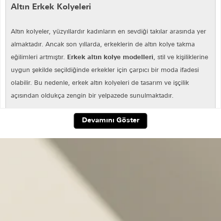
Altın Erkek Kolyeleri
Altın kolyeler, yüzyıllardır kadınların en sevdiği takılar arasında yer
almaktadır. Ancak son yıllarda, erkeklerin de altın kolye takma
eğilimleri artmıştır.
Erkek altın kolye modelleri
, stil ve kişiliklerine
uygun şekilde seçildiğinde erkekler için çarpıcı bir moda ifadesi
olabilir. Bu nedenle, erkek altın kolyeleri de tasarım ve işçilik
açısından oldukça zengin bir yelpazede sunulmaktadır.
Erkek altın kolye
modelleri, genellikle farklı uzunluklarda ve
Devamını Göster
genişliklerde gelir. Örneğin,
ince bir zincirle tasarlanmış bir altın
kolye
, sade ve minimal bir görünüm sağlarken, kalın bir zincirle
tasarlanmış bir kolye daha maskülen ve güçlü bir görünüm
sağlayabilir. Diğer bir seçenek ise, altın bir plaka üzerine oyma
veya graver işlemiyle oluşturulmuş bir sembolün takılı olduğu bir
kolye olabilir. Bu sembol genellikle kişinin inancını, aidiyetini veya
kişisel tarzını yansıtır.