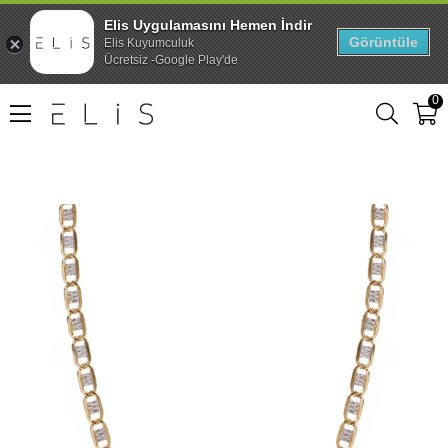
Elis Uygulamasını Hemen İndir
Görüntüle
Elis Kuyumculuk
Ücretsiz -Google Play'de
0