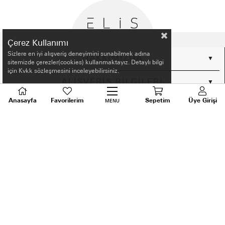
Çerez Kullanımı
Sizlere en iyi alışveriş deneyimini sunabilmek adına
HAKKIMIZDA
sitemizde çerezler(cookies) kullanmaktayız. Detaylı bilgi
için Kvkk sözleşmesini inceleyebilirsiniz.
ALIŞVERİŞ BİLGİLERİ
Anasayfa
Favorilerim
Sepetim
Üye Girişi
MENU
BİLGİLENDİRME
MÜŞTERİ HİZMETLERİ
SORU VE DESTEK
TALEPLERİNİZ İÇİN
BİZİ ARAYIN
0536 640 91 21
Android ve Ios için ELİS APP