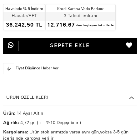
Havalede % 5 İndirim
Kredi Kartına Vade Farksız
Havale/EFT
3 Taksit imkanı
36.242,50 TL
12.716,67
den başlayan taksitlerle
Fiyat Düşünce Haber Ver
ÜRÜN ÖZELLIKLERI
Ürün:
14 Ayar Altın
Ağırlık:
4,72 gr ( + - %10 Değişebilir )
Kargolama:
Ürün stoklarımızda varsa aynı gün,yoksa 3-5 gün
içerisinde kargoya verilir