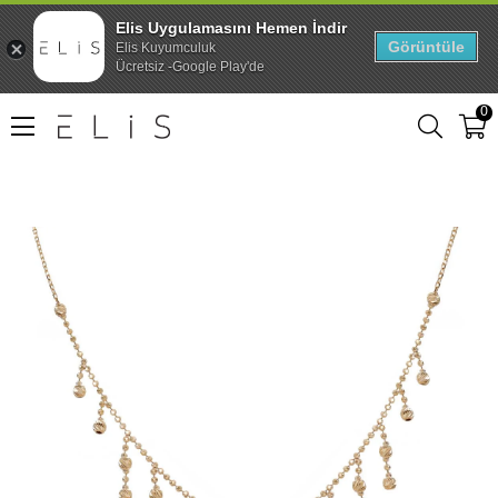
Elis Uygulamasını Hemen İndir
Görüntüle
Elis Kuyumculuk
Ücretsiz -Google Play'de
0