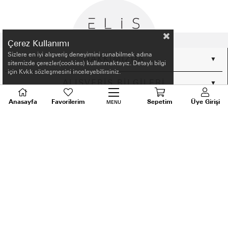
Çerez Kullanımı
Sizlere en iyi alışveriş deneyimini sunabilmek adına
HAKKIMIZDA
sitemizde çerezler(cookies) kullanmaktayız. Detaylı bilgi
için Kvkk sözleşmesini inceleyebilirsiniz.
ALIŞVERİŞ BİLGİLERİ
Anasayfa
Favorilerim
Sepetim
Üye Girişi
MENU
BİLGİLENDİRME
MÜŞTERİ HİZMETLERİ
SORU VE DESTEK
TALEPLERİNİZ İÇİN
BİZİ ARAYIN
0536 640 91 21
Android ve Ios için ELİS APP