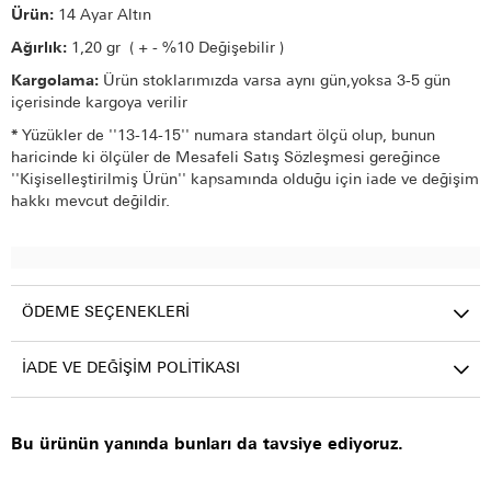
Ürün:
14 Ayar Altın
Ağırlık:
1,20 gr ( + - %10 Değişebilir )
Kargolama:
Ürün stoklarımızda varsa aynı gün,yoksa 3-5 gün
içerisinde kargoya verilir
*
Yüzükler de ''13-14-15'' numara standart ölçü olup, bunun
haricinde ki ölçüler de Mesafeli Satış Sözleşmesi gereğince
''Kişiselleştirilmiş Ürün'' kapsamında olduğu için iade ve değişim
hakkı mevcut değildir.
ÖDEME SEÇENEKLERI
İADE VE DEĞIŞIM POLITIKASI
Bu ürünün yanında bunları da tavsiye ediyoruz.