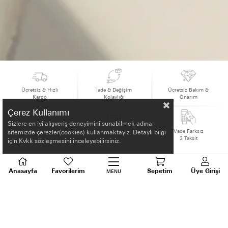
Ücretsiz & Hızlı
İade & Değişim
Ücretsiz Bakım &
Kargo
Kolaylığı
Onarım
Çerez Kullanımı
Sizlere en iyi alışveriş deneyimini sunabilmek adına
Vade Farksız
sitemizde çerezler(cookies) kullanmaktayız. Detaylı bilgi
Sertifikalı Ürünler
Güvenli Ödeme
3 Taksit
için Kvkk sözleşmesini inceleyebilirsiniz.
Anasayfa
Favorilerim
Sepetim
Üye Girişi
MENU
HAKKIMIZDA