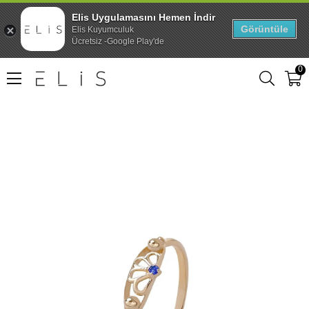
Elis Uygulamasını Hemen İndir
Görüntüle
Elis Kuyumculuk
Ücretsiz -Google Play'de
0