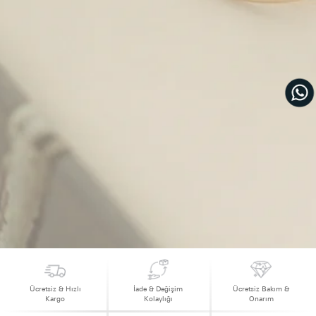
Ücretsiz & Hızlı
İade & Değişim
Ücretsiz Bakım &
Kargo
Kolaylığı
Onarım