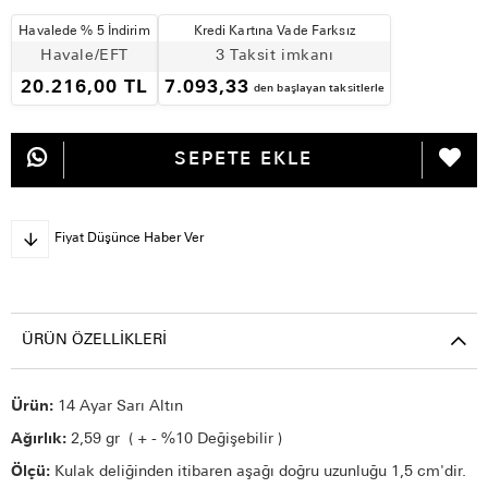
Havalede % 5 İndirim
Kredi Kartına Vade Farksız
Havale/EFT
3 Taksit imkanı
20.216,00 TL
7.093,33
den başlayan taksitlerle
Fiyat Düşünce Haber Ver
ÜRÜN ÖZELLIKLERI
Ürün:
14 Ayar Sarı Altın
Ağırlık:
2,59 gr ( + - %10 Değişebilir )
Ölçü:
Kulak deliğinden itibaren aşağı doğru uzunluğu 1,5 cm'dir.