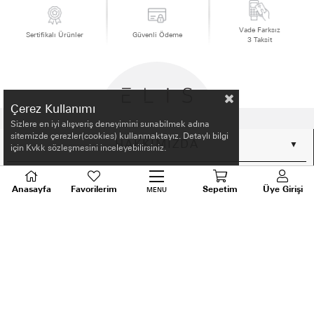
Vade Farksız
Sertifikalı Ürünler
Güvenli Ödeme
3 Taksit
Çerez Kullanımı
Sizlere en iyi alışveriş deneyimini sunabilmek adına
sitemizde çerezler(cookies) kullanmaktayız. Detaylı bilgi
HAKKIMIZDA
için Kvkk sözleşmesini inceleyebilirsiniz.
ALIŞVERİŞ BİLGİLERİ
Anasayfa
Favorilerim
Sepetim
Üye Girişi
MENU
BİLGİLENDİRME
MÜŞTERİ HİZMETLERİ
SORU VE DESTEK
TALEPLERİNİZ İÇİN