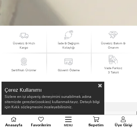
Ücretsiz & Hızlı
İade & Değişim
Ücretsiz Bakım &
Kargo
Kolaylığı
Onarım
Vade Farksız
Sertifikalı Ürünler
Güvenli Ödeme
3 Taksit
Çerez Kullanımı
Sizlere en iyi alışveriş deneyimini sunabilmek adına
sitemizde çerezler(cookies) kullanmaktayız. Detaylı bilgi
için Kvkk sözleşmesini inceleyebilirsiniz.
HAKKIMIZDA
Anasayfa
Favorilerim
Sepetim
Üye Girişi
MENU
ALIŞVERİŞ BİLGİLERİ