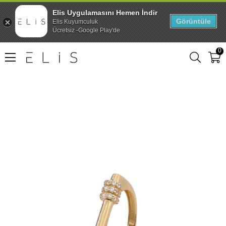
Elis Uygulamasını Hemen İndir
Görüntüle
Elis Kuyumculuk
Ücretsiz -Google Play'de
0