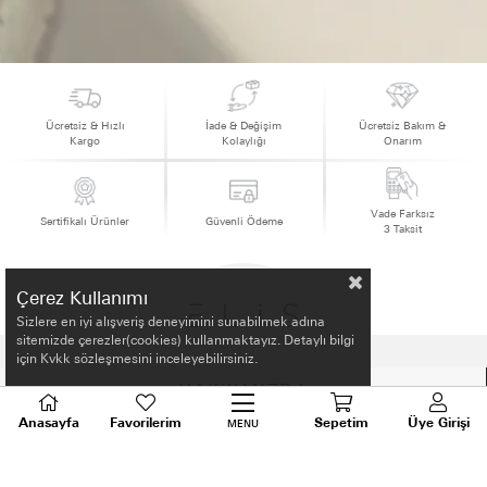
Ücretsiz & Hızlı
İade & Değişim
Ücretsiz Bakım &
Kargo
Kolaylığı
Onarım
Vade Farksız
Sertifikalı Ürünler
Güvenli Ödeme
3 Taksit
Çerez Kullanımı
Sizlere en iyi alışveriş deneyimini sunabilmek adına
sitemizde çerezler(cookies) kullanmaktayız. Detaylı bilgi
için Kvkk sözleşmesini inceleyebilirsiniz.
HAKKIMIZDA
Anasayfa
Favorilerim
Sepetim
Üye Girişi
MENU
ALIŞVERİŞ BİLGİLERİ