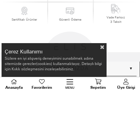
Vade Farksız
Sertifikalı Ürünler
Güvenli Ödeme
3 Taksit
Çerez Kullanımı
Sizlere en iyi alışveriş deneyimini sunabilmek adına
sitemizde çerezler(cookies) kullanmaktayız. Detaylı bilgi
HAKKIMIZDA
için Kvkk sözleşmesini inceleyebilirsiniz.
ALIŞVERİŞ BİLGİLERİ
Anasayfa
Favorilerim
Sepetim
Üye Girişi
MENU
BİLGİLENDİRME
MÜŞTERİ HİZMETLERİ
SORU VE DESTEK
TALEPLERİNİZ İÇİN