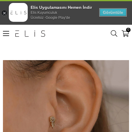
Elis Uygulamasını Hemen İndir
Görüntüle
Elis Kuyumculuk
Ücretsiz -Google Play'de
0