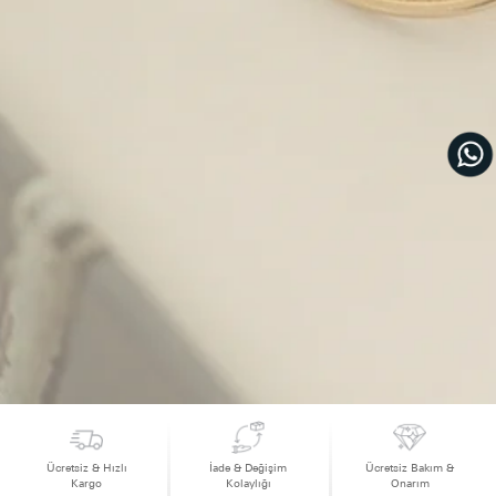
Ücretsiz & Hızlı
İade & Değişim
Ücretsiz Bakım &
Kargo
Kolaylığı
Onarım