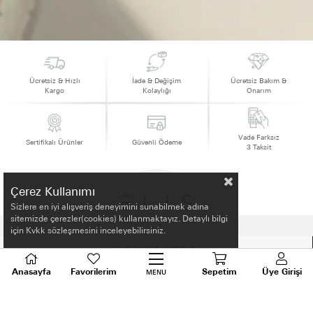
Ücretsiz & Hızlı
İade & Değişim
Ücretsiz Bakım &
Kargo
Kolaylığı
Onarım
Vade Farksız
Sertifikalı Ürünler
Güvenli Ödeme
3 Taksit
Çerez Kullanımı
Sizlere en iyi alışveriş deneyimini sunabilmek adına
sitemizde çerezler(cookies) kullanmaktayız. Detaylı bilgi
için Kvkk sözleşmesini inceleyebilirsiniz.
HAKKIMIZDA
Anasayfa
Favorilerim
Sepetim
Üye Girişi
MENU
ALIŞVERİŞ BİLGİLERİ