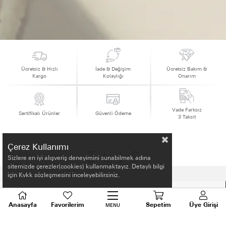
Ücretsiz & Hızlı
İade & Değişim
Ücretsiz Bakım &
Kargo
Kolaylığı
Onarım
Vade Farksız
Sertifikalı Ürünler
Güvenli Ödeme
3 Taksit
Çerez Kullanımı
Sizlere en iyi alışveriş deneyimini sunabilmek adına
sitemizde çerezler(cookies) kullanmaktayız. Detaylı bilgi
için Kvkk sözleşmesini inceleyebilirsiniz.
HAKKIMIZDA
Anasayfa
Favorilerim
Sepetim
Üye Girişi
MENU
ALIŞVERİŞ BİLGİLERİ