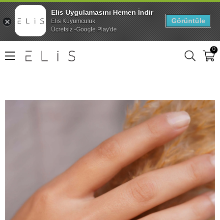
Elis Uygulamasını Hemen İndir
Görüntüle
Elis Kuyumculuk
Ücretsiz -Google Play'de
0