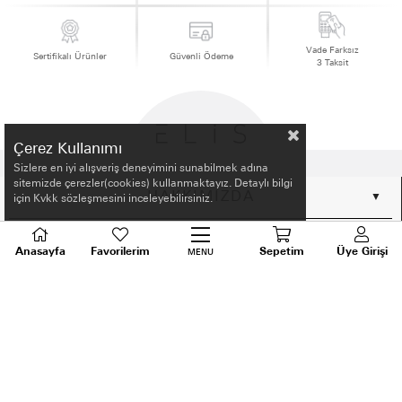
Vade Farksız
Sertifikalı Ürünler
Güvenli Ödeme
3 Taksit
Çerez Kullanımı
Sizlere en iyi alışveriş deneyimini sunabilmek adına
sitemizde çerezler(cookies) kullanmaktayız. Detaylı bilgi
HAKKIMIZDA
için Kvkk sözleşmesini inceleyebilirsiniz.
ALIŞVERİŞ BİLGİLERİ
Anasayfa
Favorilerim
Sepetim
Üye Girişi
MENU
BİLGİLENDİRME
MÜŞTERİ HİZMETLERİ
SORU VE DESTEK
TALEPLERİNİZ İÇİN