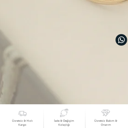
Ücretsiz & Hızlı
İade & Değişim
Ücretsiz Bakım &
Kargo
Kolaylığı
Onarım