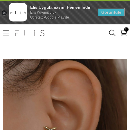
Elis Uygulamasını Hemen İndir
Görüntüle
Elis Kuyumculuk
Ücretsiz -Google Play'de
0