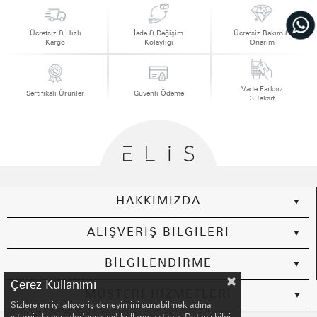
Ücretsiz & Hızlı
İade & Değişim
Ücretsiz Bakım &
Kargo
Kolaylığı
Onarım
Vade Farksız
Sertifikalı Ürünler
Güvenli Ödeme
3 Taksit
HAKKIMIZDA
ALIŞVERİŞ BİLGİLERİ
BİLGİLENDİRME
Çerez Kullanımı
MÜŞTERİ HİZMETLERİ
Sizlere en iyi alışveriş deneyimini sunabilmek adına