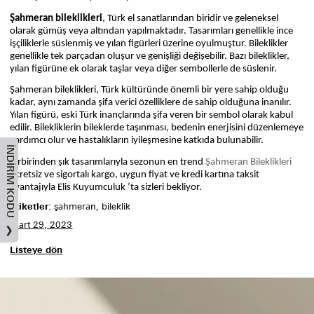
Şahmeran bileklikleri
, Türk el sanatlarından biridir ve geleneksel
olarak gümüş veya altından yapılmaktadır. Tasarımları genellikle ince
işçiliklerle süslenmiş ve yılan figürleri üzerine oyulmuştur. Bileklikler
genellikle tek parçadan oluşur ve genişliği değişebilir. Bazı bileklikler,
yılan figürüne ek olarak taşlar veya diğer sembollerle de süslenir.
Şahmeran bileklikleri, Türk kültüründe önemli bir yere sahip olduğu
kadar, aynı zamanda şifa verici özelliklere de sahip olduğuna inanılır.
Yılan figürü, eski Türk inançlarında şifa veren bir sembol olarak kabul
edilir. Bilekliklerin bileklerde taşınması, bedenin enerjisini düzenlemeye
yardımcı olur ve hastalıkların iyileşmesine katkıda bulunabilir.
İNDIRIM KODU
Birbirinden şık tasarımlarıyla sezonun en trend
Şahmeran Bileklikleri
ücretsiz ve sigortalı kargo, uygun fiyat ve kredi kartına taksit
avantajıyla Elis Kuyumculuk ’ta sizleri bekliyor.
Etiketler:
şahmeran, bileklik
Mart 29, 2023
❯
Listeye dön