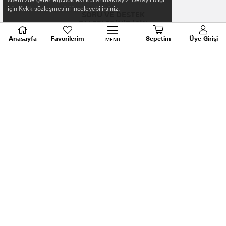
sitemizde çerezler(cookies) kullanmaktayız. Detaylı bilgi
için Kvkk sözleşmesini inceleyebilirsiniz.
SORU VE DESTEK
TALEPLERİNİZ İÇİN
BİZİ ARAYIN
Anasayfa
Favorilerim
Sepetim
Üye Girişi
MENU
0536 640 91 21
Android ve Ios için ELİS APP
Uygulamaya Özel İlk Alışverişe %10 İndirim
ELİS Trendyol mağazası için tıkla.
BİZİ TAKİP EDİN!
MAĞAZA ADRES
Kale Mah. Kaptanağa Cad. Mecit Turan İş Merkezi