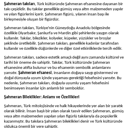
Şahmeran takıları
, Türk kültüründe Şahmeran efsanesine dayanan bir
takı çeşididir. Bu takılar genellikle gümüş veya altın malzemeden yapılır
ve yılan figürlerini içerir. Şahmeran figürü, yılanın insan başı ile
birleşmesiyle oluşan bir figürdür.
Şahmeran takıları, Türkiye'nin Güneydoğu Anadolu bölgesinde
özellikle Diyarbakır, Şanlıurfa ve Mardin gibi şehirlerde yaygın olarak
kullanılır. Takılar, bilezikler, kolyeler, küpeler, yüzükler ve broşlar
şeklinde üretilebilir. Şahmeran takıları, genellikle kadınlar tarafından
kullanılır ve özellikle düğünlerde ve diğer özel etkinliklerde tercih edilir.
Şahmeran takıları, sadece estetik amaçlı değil aynı zamanda kültürel ve
tarihi bir öneme de sahiptir. Takılar, Türk kültüründe Şahmeran
efsanesine atıfta bulunur ve bu efsanenin sembolik anlamlarını
yansıtır.
Şahmeran efsanesi
, insanların doğaya saygı göstermesi ve
doğal dünyayla uyum içinde yaşaması gerektiği felsefesini yansıtır. Bu
nedenle, Şahmeran takıları, doğayla uyumlu yaşam felsefesini
benimseyen insanlar için anlamlı bir semboldür.
Şahmeran Bileklikler: Anlamı ve Özellikleri
Şahmeran, Türk mitolojisinde ve halk hikayelerinde yer alan bir yaratık
olarak bilinir. İnsan başlı bir yılan olarak tasvir edilen Şahmeran, gümüş
veya altın malzemeden yapılan yılan figürlü takılarıyla da popülerlik
kazanmıştır. Bu takılara Şahmeran bileklikleri denir ve Türk kültüründe
oldukça önemli bir yere sahiptir.