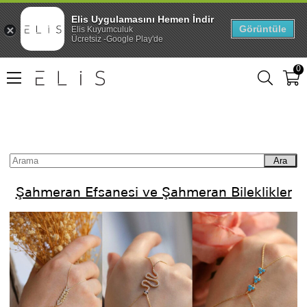
Elis Uygulamasını Hemen İndir
Görüntüle
Elis Kuyumculuk
Ücretsiz -Google Play'de
0
Ara
Şahmeran Efsanesi ve Şahmeran Bileklikler