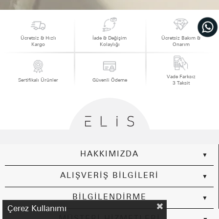
Ücretsiz & Hızlı
İade & Değişim
Ücretsiz Bakım &
Kargo
Kolaylığı
Onarım
Vade Farksız
Sertifikalı Ürünler
Güvenli Ödeme
3 Taksit
HAKKIMIZDA
ALIŞVERİŞ BİLGİLERİ
BİLGİLENDİRME
Çerez Kullanımı