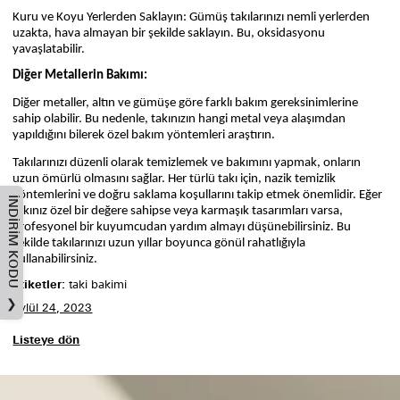
Kuru ve Koyu Yerlerden Saklayın: Gümüş takılarınızı nemli yerlerden
uzakta, hava almayan bir şekilde saklayın. Bu, oksidasyonu
yavaşlatabilir.
Diğer Metallerin Bakımı:
Diğer metaller, altın ve gümüşe göre farklı bakım gereksinimlerine
sahip olabilir. Bu nedenle, takınızın hangi metal veya alaşımdan
yapıldığını bilerek özel bakım yöntemleri araştırın.
Takılarınızı düzenli olarak temizlemek ve bakımını yapmak, onların
uzun ömürlü olmasını sağlar. Her türlü takı için, nazik temizlik
yöntemlerini ve doğru saklama koşullarını takip etmek önemlidir. Eğer
İNDIRIM KODU
takınız özel bir değere sahipse veya karmaşık tasarımları varsa,
profesyonel bir kuyumcudan yardım almayı düşünebilirsiniz. Bu
şekilde takılarınızı uzun yıllar boyunca gönül rahatlığıyla
kullanabilirsiniz.
Etiketler:
taki bakimi
❯
Eylül 24, 2023
Listeye dön