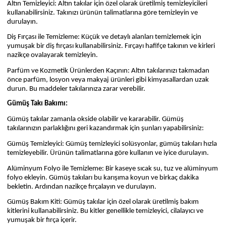
Altın Temizleyici: Altın takılar için özel olarak üretilmiş temizleyicileri
kullanabilirsiniz. Takınızı ürünün talimatlarına göre temizleyin ve
durulayın.
Diş Fırçası ile Temizleme:
Küçük ve detaylı alanları temizlemek için
yumuşak bir diş fırçası kullanabilirsiniz. Fırçayı hafifçe takının ve kirleri
nazikçe ovalayarak temizleyin.
Parfüm ve Kozmetik Ürünlerden Kaçının: Altın takılarınızı takmadan
önce parfüm, losyon veya makyaj ürünleri gibi kimyasallardan uzak
durun. Bu maddeler takılarınıza zarar verebilir.
Gümüş Takı Bakımı:
Gümüş takılar zamanla okside olabilir ve kararabilir. Gümüş
takılarınızın parlaklığını geri kazandırmak için şunları yapabilirsiniz:
Gümüş Temizleyici: Gümüş temizleyici solüsyonlar, gümüş takıları hızla
temizleyebilir. Ürünün talimatlarına göre kullanın ve iyice durulayın.
Alüminyum Folyo ile Temizleme: Bir kaseye sıcak su, tuz ve alüminyum
folyo ekleyin. Gümüş takıları bu karışıma koyun ve birkaç dakika
bekletin. Ardından nazikçe fırçalayın ve durulayın.
Gümüş Bakım Kiti: Gümüş takılar için özel olarak üretilmiş bakım
kitlerini kullanabilirsiniz. Bu kitler genellikle temizleyici, cilalayıcı ve
yumuşak bir fırça içerir.