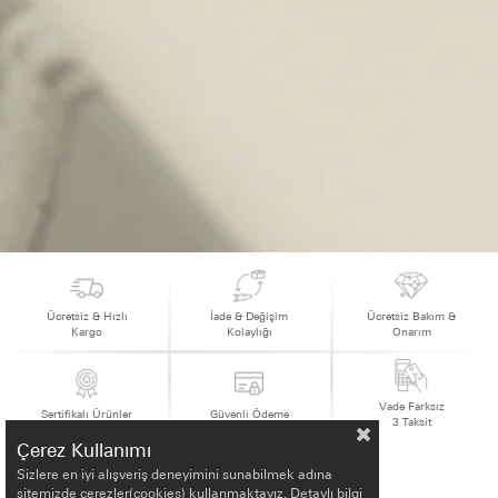
Ücretsiz & Hızlı
İade & Değişim
Ücretsiz Bakım &
Kargo
Kolaylığı
Onarım
Vade Farksız
Sertifikalı Ürünler
Güvenli Ödeme
3 Taksit
Çerez Kullanımı
Sizlere en iyi alışveriş deneyimini sunabilmek adına
sitemizde çerezler(cookies) kullanmaktayız. Detaylı bilgi