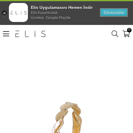
Elis Uygulamasını Hemen İndir
Görüntüle
Elis Kuyumculuk
Ücretsiz -Google Play'de
0