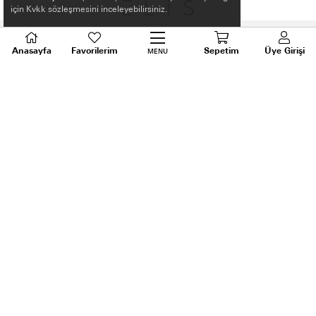
için Kvkk sözleşmesini inceleyebilirsiniz.
Anasayfa
Favorilerim
Sepetim
Üye Girişi
MENU
HAKKIMIZDA
ALIŞVERİŞ BİLGİLERİ
BİLGİLENDİRME
MÜŞTERİ HİZMETLERİ
SORU VE DESTEK
TALEPLERİNİZ İÇİN
BİZİ ARAYIN
0536 640 91 21
Android ve Ios için ELİS APP