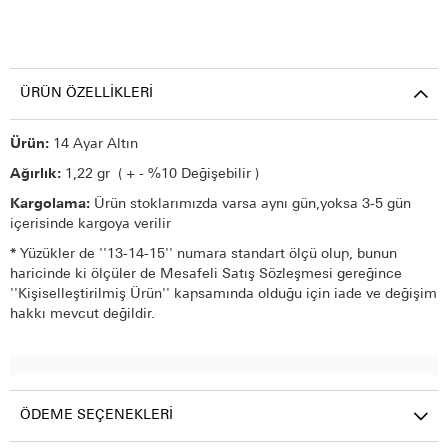
ÜRÜN ÖZELLIKLERI
Ürün:
14 Ayar Altın
Ağırlık:
1,22 gr ( + - %10 Değişebilir )
Kargolama:
Ürün stoklarımızda varsa aynı gün,yoksa 3-5 gün
içerisinde kargoya verilir
*
Yüzükler de ''13-14-15'' numara standart ölçü olup, bunun
haricinde ki ölçüler de Mesafeli Satış Sözleşmesi gereğince
''Kişiselleştirilmiş Ürün'' kapsamında olduğu için iade ve değişim
hakkı mevcut değildir.
ÖDEME SEÇENEKLERI