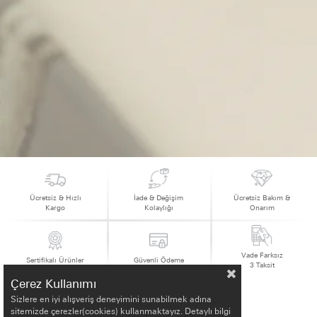
Ücretsiz & Hızlı
İade & Değişim
Ücretsiz Bakım &
Kargo
Kolaylığı
Onarım
Vade Farksız
Sertifikalı Ürünler
Güvenli Ödeme
3 Taksit
Çerez Kullanımı
Sizlere en iyi alışveriş deneyimini sunabilmek adına
sitemizde çerezler(cookies) kullanmaktayız. Detaylı bilgi