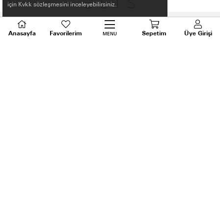
için Kvkk sözleşmesini inceleyebilirsiniz.
Anasayfa
Favorilerim
Sepetim
Üye Girişi
MENU
HAKKIMIZDA
ALIŞVERİŞ BİLGİLERİ
BİLGİLENDİRME
MÜŞTERİ HİZMETLERİ
SORU VE DESTEK
TALEPLERİNİZ İÇİN
BİZİ ARAYIN
0536 640 91 21
Android ve Ios için ELİS APP