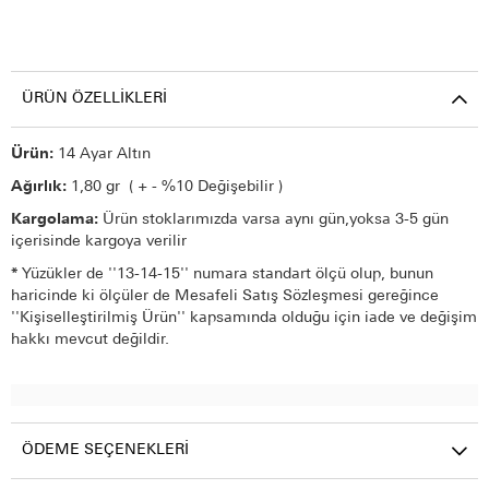
ÜRÜN ÖZELLIKLERI
Ürün:
14 Ayar Altın
Ağırlık:
1,80 gr ( + - %10 Değişebilir )
Kargolama:
Ürün stoklarımızda varsa aynı gün,yoksa 3-5 gün
içerisinde kargoya verilir
*
Yüzükler de ''13-14-15'' numara standart ölçü olup, bunun
haricinde ki ölçüler de Mesafeli Satış Sözleşmesi gereğince
''Kişiselleştirilmiş Ürün'' kapsamında olduğu için iade ve değişim
hakkı mevcut değildir.
ÖDEME SEÇENEKLERI