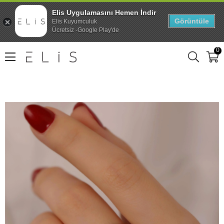
Elis Uygulamasını Hemen İndir
Görüntüle
Elis Kuyumculuk
Ücretsiz -Google Play'de
0