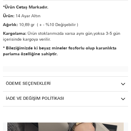
*Ürün Cetaş Markadır.
Ürün:
14 Ayar Altın
Ağırlık:
10,69 gr ( + - %10 Değişebilir )
Kargolama:
Ürün stoklarımızda varsa aynı gün,yoksa 3-5 gün
içerisinde kargoya verilir.
* Bileziğimizde ki beyaz mineler fosforlu olup karanlıkta
parlama özelliğine sahiptir.
ÖDEME SEÇENEKLERI
İADE VE DEĞIŞIM POLITIKASI