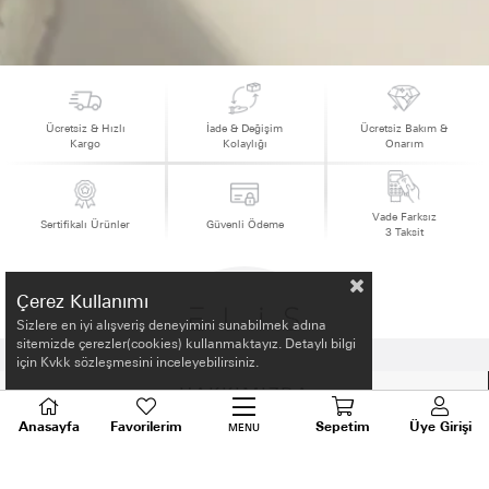
Ücretsiz & Hızlı
İade & Değişim
Ücretsiz Bakım &
Kargo
Kolaylığı
Onarım
Vade Farksız
Sertifikalı Ürünler
Güvenli Ödeme
3 Taksit
Çerez Kullanımı
Sizlere en iyi alışveriş deneyimini sunabilmek adına
sitemizde çerezler(cookies) kullanmaktayız. Detaylı bilgi
için Kvkk sözleşmesini inceleyebilirsiniz.
HAKKIMIZDA
Anasayfa
Favorilerim
Sepetim
Üye Girişi
MENU
ALIŞVERİŞ BİLGİLERİ