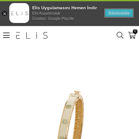
Elis Uygulamasını Hemen İndir
Görüntüle
Elis Kuyumculuk
Ücretsiz -Google Play'de
0