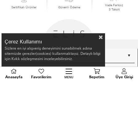
Vade Farksız
Sertifikalı Ürünler
Güvenli Ödeme
3 Taksit
Çerez Kullanımı
Sizlere en iyi alışveriş deneyimini sunabilmek adına
sitemizde çerezler(cookies) kullanmaktayız. Detaylı bilgi
HAKKIMIZDA
için Kvkk sözleşmesini inceleyebilirsiniz.
ALIŞVERİŞ BİLGİLERİ
Anasayfa
Favorilerim
Sepetim
Üye Girişi
MENU
BİLGİLENDİRME
MÜŞTERİ HİZMETLERİ
SORU VE DESTEK
TALEPLERİNİZ İÇİN
BİZİ ARAYIN