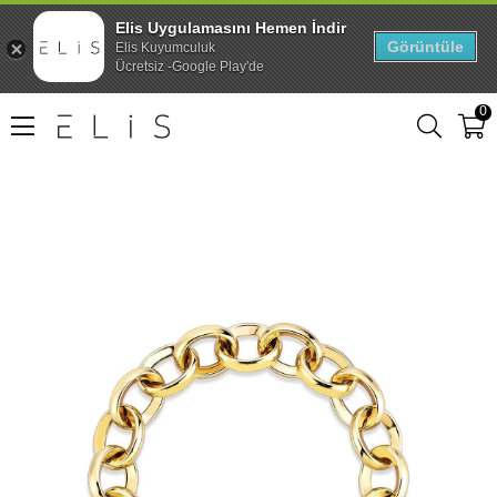
Elis Uygulamasını Hemen İndir
Görüntüle
Elis Kuyumculuk
Ücretsiz -Google Play'de
0