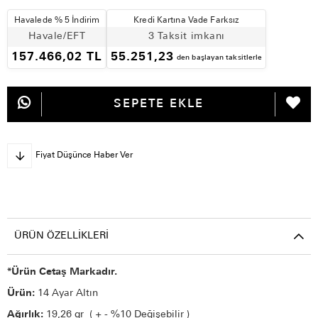
Havalede % 5 İndirim
Kredi Kartına Vade Farksız
Havale/EFT
3 Taksit imkanı
157.466,02 TL
55.251,23
den başlayan taksitlerle
Fiyat Düşünce Haber Ver
ÜRÜN ÖZELLIKLERI
*Ürün Cetaş Markadır.
Ürün:
14 Ayar Altın
Ağırlık:
19,26 gr ( + - %10 Değişebilir )