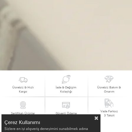
Ücretsiz & Hızlı
İade & Değişim
Ücretsiz Bakım &
Kargo
Kolaylığı
Onarım
Vade Farksız
Sertifikalı Ürünler
Güvenli Ödeme
3 Taksit
Çerez Kullanımı
Sizlere en iyi alışveriş deneyimini sunabilmek adına