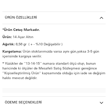
ÜRÜN ÖZELLIKLERI
*Ürün Cetaş Markadır.
Ürün:
14 Ayar Altın
Ağırlık:
8,56 gr ( + - %10 Değişebilir )
Kargolama:
Ürün stoklarımızda varsa aynı gün,yoksa 3-5 gün
içerisinde kargoya verilir.
*
Yüzükler de ''13-14-15'' numara standart ölçü olup, bunun
haricinde ki ölçüler de Mesafeli Satış Sözleşmesi gereğince
''Kişiselleştirilmiş Ürün'' kapsamında olduğu için iade ve değişim
hakkı mevcut değildir.
ÖDEME SEÇENEKLERI