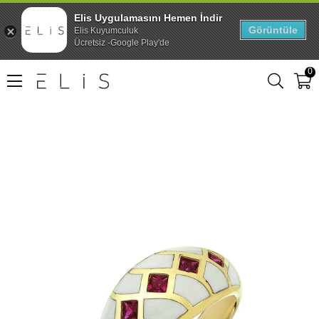
Elis Uygulamasını Hemen İndir
Görüntüle
Elis Kuyumculuk
Ücretsiz -Google Play'de
0