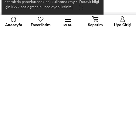
sitemizde çerezler(cookies) kullanmaktayız. Detaylı bilgi
için Kvkk sözleşmesini inceleyebilirsiniz.
Anasayfa
Favorilerim
Sepetim
Üye Girişi
MENU
HAKKIMIZDA
ALIŞVERİŞ BİLGİLERİ
BİLGİLENDİRME
MÜŞTERİ HİZMETLERİ
SORU VE DESTEK
TALEPLERİNİZ İÇİN
BİZİ ARAYIN
0536 640 91 21
Android ve Ios için ELİS APP