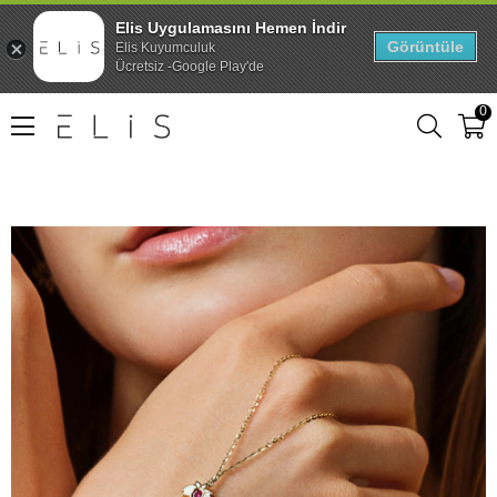
Elis Uygulamasını Hemen İndir
Görüntüle
Elis Kuyumculuk
Ücretsiz -Google Play'de
0