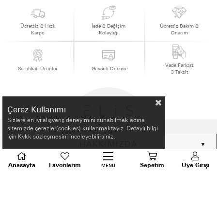
Ücretsiz & Hızlı
İade & Değişim
Ücretsiz Bakım &
Kargo
Kolaylığı
Onarım
Vade Farksız
Sertifikalı Ürünler
Güvenli Ödeme
3 Taksit
Çerez Kullanımı
Sizlere en iyi alışveriş deneyimini sunabilmek adına
sitemizde çerezler(cookies) kullanmaktayız. Detaylı bilgi
için Kvkk sözleşmesini inceleyebilirsiniz.
HAKKIMIZDA
Anasayfa
Favorilerim
Sepetim
Üye Girişi
ALIŞVERİŞ BİLGİLERİ
MENU
BİLGİLENDİRME
MÜŞTERİ HİZMETLERİ