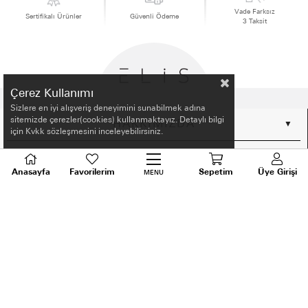
Vade Farksız
Sertifikalı Ürünler
Güvenli Ödeme
3 Taksit
Çerez Kullanımı
Sizlere en iyi alışveriş deneyimini sunabilmek adına
sitemizde çerezler(cookies) kullanmaktayız. Detaylı bilgi
HAKKIMIZDA
için Kvkk sözleşmesini inceleyebilirsiniz.
ALIŞVERİŞ BİLGİLERİ
Anasayfa
Favorilerim
Sepetim
Üye Girişi
MENU
BİLGİLENDİRME
MÜŞTERİ HİZMETLERİ
SORU VE DESTEK
TALEPLERİNİZ İÇİN
BİZİ ARAYIN