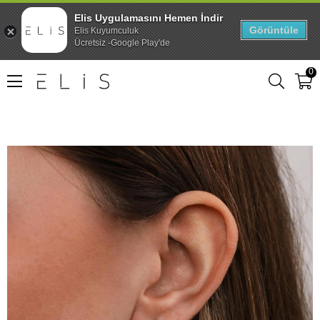
Elis Uygulamasını Hemen İndir
Görüntüle
Elis Kuyumculuk
Ücretsiz -Google Play'de
0