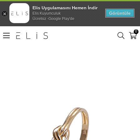
Elis Uygulamasını Hemen İndir
Görüntüle
Elis Kuyumculuk
Ücretsiz -Google Play'de
0