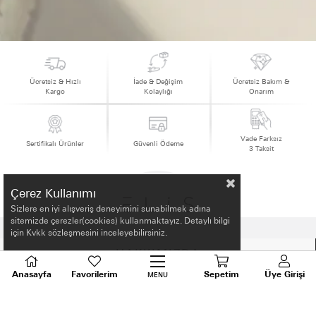
Ücretsiz & Hızlı
İade & Değişim
Ücretsiz Bakım &
Kargo
Kolaylığı
Onarım
Vade Farksız
Sertifikalı Ürünler
Güvenli Ödeme
3 Taksit
Çerez Kullanımı
Sizlere en iyi alışveriş deneyimini sunabilmek adına
sitemizde çerezler(cookies) kullanmaktayız. Detaylı bilgi
için Kvkk sözleşmesini inceleyebilirsiniz.
HAKKIMIZDA
Anasayfa
Favorilerim
Sepetim
Üye Girişi
MENU
ALIŞVERİŞ BİLGİLERİ