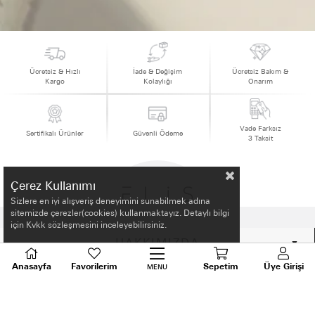
Ücretsiz & Hızlı
İade & Değişim
Ücretsiz Bakım &
Kargo
Kolaylığı
Onarım
Vade Farksız
Sertifikalı Ürünler
Güvenli Ödeme
3 Taksit
Çerez Kullanımı
Sizlere en iyi alışveriş deneyimini sunabilmek adına
sitemizde çerezler(cookies) kullanmaktayız. Detaylı bilgi
için Kvkk sözleşmesini inceleyebilirsiniz.
HAKKIMIZDA
Anasayfa
Favorilerim
Sepetim
Üye Girişi
MENU
ALIŞVERİŞ BİLGİLERİ
BİLGİLENDİRME