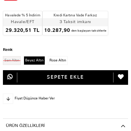
Havalede % 5 İndirim
Kredi Kartına Vade Farksız
Havale/EFT
3 Taksit imkanı
29.320,51 TL
10.287,90
den başlayan taksitlerle
Renk
Sarı Altın
Beyaz Altın
Rose Altın
Fiyat Düşünce Haber Ver
ÜRÜN ÖZELLIKLERI