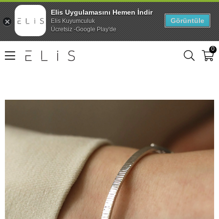
Elis Uygulamasını Hemen İndir
Görüntüle
Elis Kuyumculuk
Ücretsiz -Google Play'de
0