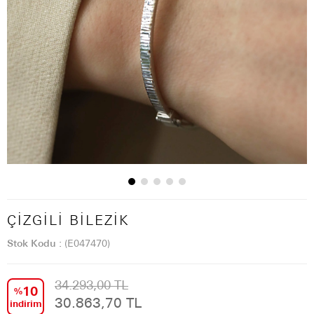
ÇIZGILI BILEZIK
Stok Kodu
(E047470)
34.293,00 TL
10
%
30.863,70 TL
i̇ndirim