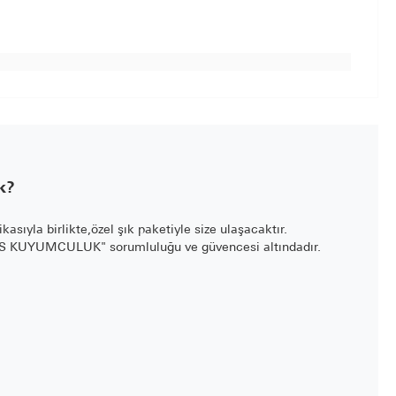
k?
fikasıyla birlikte,özel şık paketiyle size ulaşacaktır.
LİS KUYUMCULUK" sorumluluğu ve güvencesi altındadır.