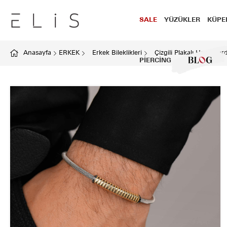
SALE
YÜZÜKLER
KÜPE
Anasayfa
ERKEK
Erkek Bileklikleri
Çizgili Plakalı Hasır Kor
PİERCİNG
BLOG