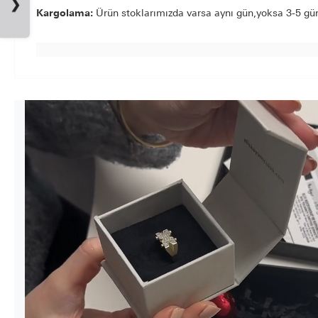
❯
Kargolama:
Ürün stoklarımızda varsa aynı gün,yoksa 3-5 gün 