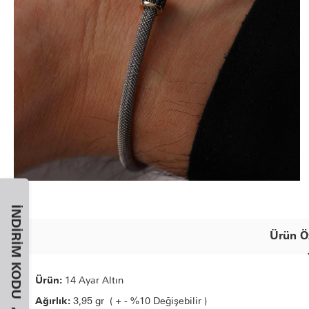
İNDIRIM KODU
Ürün Öz
Ürün:
14 Ayar Altın
Ağırlık:
3,95 gr ( + - %10 Değişebilir )