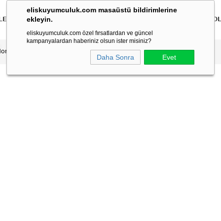
eliskuyumculuk.com masaüstü bildirimlerine
ekleyin.
LER
BİLEKLİKLER
KOLYELER
BİLEZİKLER
ÇOCUK
ERKEK
KO
eliskuyumculuk.com özel fırsatlardan ve güncel
kampanyalardan haberiniz olsun ister misiniz?
don Bileklik
Daha Sonra
Evet