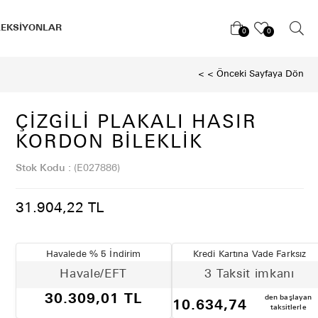
LEKSİYONLAR
0
0
< < Önceki Sayfaya Dön
ÇIZGILI PLAKALI HASIR
KORDON BILEKLIK
Stok Kodu
(E027886)
31.904,22 TL
Havalede % 5 İndirim
Kredi Kartına Vade Farksız
Havale/EFT
3 Taksit imkanı
30.309,01 TL
den başlayan
10.634,74
taksitlerle