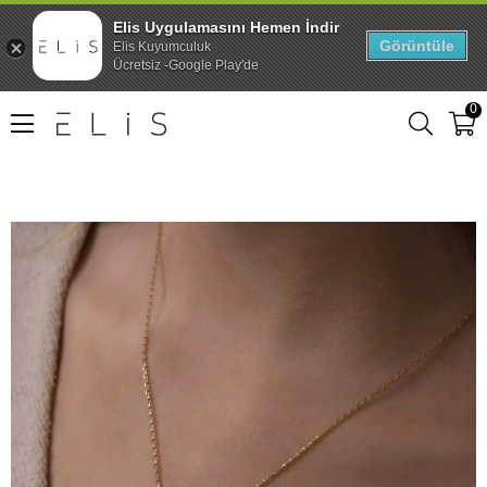
Elis Uygulamasını Hemen İndir
Görüntüle
Elis Kuyumculuk
Ücretsiz -Google Play'de
0