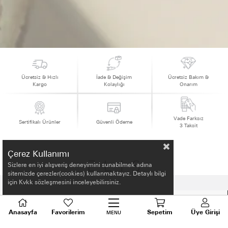
Ücretsiz & Hızlı
İade & Değişim
Ücretsiz Bakım &
Kargo
Kolaylığı
Onarım
Vade Farksız
Sertifikalı Ürünler
Güvenli Ödeme
3 Taksit
Çerez Kullanımı
Sizlere en iyi alışveriş deneyimini sunabilmek adına
sitemizde çerezler(cookies) kullanmaktayız. Detaylı bilgi
için Kvkk sözleşmesini inceleyebilirsiniz.
HAKKIMIZDA
Anasayfa
Favorilerim
Sepetim
Üye Girişi
MENU
ALIŞVERİŞ BİLGİLERİ