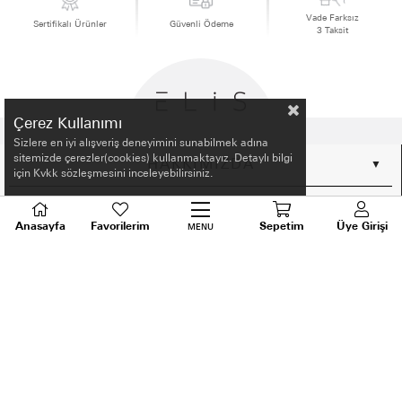
Vade Farksız
Sertifikalı Ürünler
Güvenli Ödeme
3 Taksit
Çerez Kullanımı
Sizlere en iyi alışveriş deneyimini sunabilmek adına
sitemizde çerezler(cookies) kullanmaktayız. Detaylı bilgi
HAKKIMIZDA
için Kvkk sözleşmesini inceleyebilirsiniz.
ALIŞVERİŞ BİLGİLERİ
Anasayfa
Favorilerim
Sepetim
Üye Girişi
MENU
BİLGİLENDİRME
MÜŞTERİ HİZMETLERİ
SORU VE DESTEK
TALEPLERİNİZ İÇİN
BİZİ ARAYIN