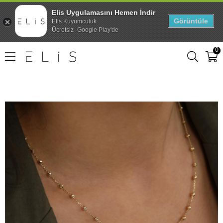
Elis Uygulamasını Hemen İndir
Görüntüle
Elis Kuyumculuk
Ücretsiz -Google Play'de
0