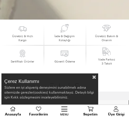
Ücretsiz & Hızlı
İade & Değişim
Ücretsiz Bakım &
Kargo
Kolaylığı
Onarım
Vade Farksız
Sertifikalı Ürünler
Güvenli Ödeme
3 Taksit
Çerez Kullanımı
Sizlere en iyi alışveriş deneyimini sunabilmek adına
sitemizde çerezler(cookies) kullanmaktayız. Detaylı bilgi
için Kvkk sözleşmesini inceleyebilirsiniz.
HAKKIMIZDA
Anasayfa
Favorilerim
Sepetim
Üye Girişi
MENU
ALIŞVERİŞ BİLGİLERİ