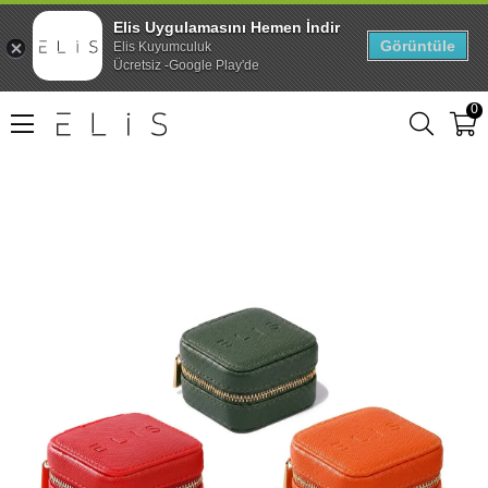
Elis Uygulamasını Hemen İndir
Görüntüle
Elis Kuyumculuk
Ücretsiz -Google Play'de
0