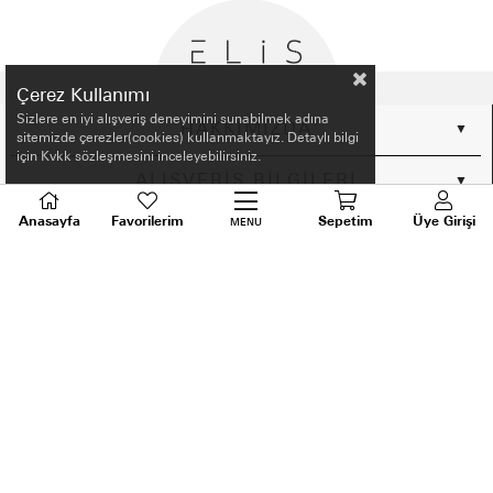
Çerez Kullanımı
Sizlere en iyi alışveriş deneyimini sunabilmek adına
HAKKIMIZDA
sitemizde çerezler(cookies) kullanmaktayız. Detaylı bilgi
için Kvkk sözleşmesini inceleyebilirsiniz.
ALIŞVERİŞ BİLGİLERİ
Anasayfa
Favorilerim
Sepetim
Üye Girişi
MENU
BİLGİLENDİRME
MÜŞTERİ HİZMETLERİ
SORU VE DESTEK
TALEPLERİNİZ İÇİN
BİZİ ARAYIN
0536 640 91 21
Android ve Ios için ELİS APP