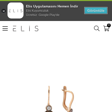
Elis Uygulamasını Hemen İndir
Görüntüle
Elis Kuyumculuk
Ücretsiz -Google Play'de
0