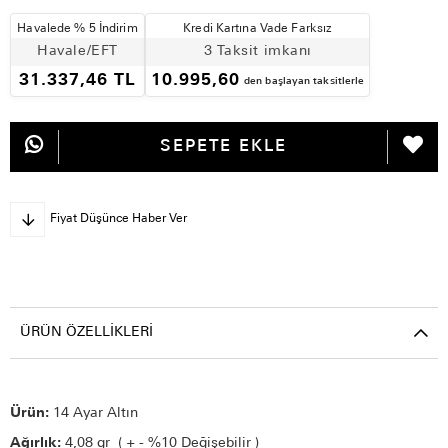
Havalede % 5 İndirim
Kredi Kartına Vade Farksız
Havale/EFT
3 Taksit imkanı
31.337,46 TL
10.995,60
den başlayan taksitlerle
Fiyat Düşünce Haber Ver
ÜRÜN ÖZELLIKLERI
Ürün:
14 Ayar Altın
Ağırlık:
4,08 gr ( + - %10 Değişebilir )