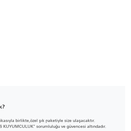
k?
fikasıyla birlikte,özel şık paketiyle size ulaşacaktır.
LİS KUYUMCULUK" sorumluluğu ve güvencesi altındadır.