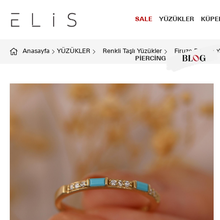
SALE
YÜZÜKLER
KÜPE
Anasayfa
YÜZÜKLER
Renkli Taşlı Yüzükler
Firuze Bagetli 
PİERCİNG
BLOG