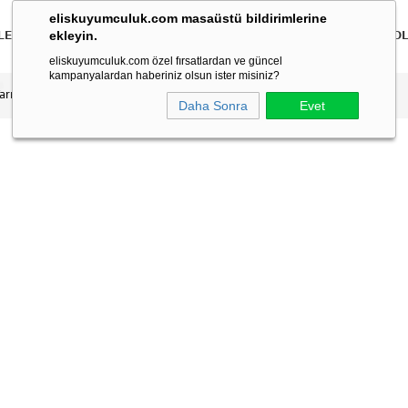
eliskuyumculuk.com masaüstü bildirimlerine
ekleyin.
LER
BİLEKLİKLER
KOLYELER
BİLEZİKLER
ÇOCUK
ERKEK
KO
eliskuyumculuk.com özel fırsatlardan ve güncel
kampanyalardan haberiniz olsun ister misiniz?
Yarım Tur Yüzük
Daha Sonra
Evet