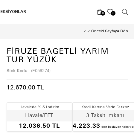
LEKSİYONLAR
0
0
< < Önceki Sayfaya Dön
FIRUZE BAGETLI YARIM
TUR YÜZÜK
Stok Kodu
(E059274)
12.670,00 TL
Havalede % 5 İndirim
Kredi Kartına Vade Farksız
Havale/EFT
3 Taksit imkanı
12.036,50 TL
4.223,33
den başlayan taksitle