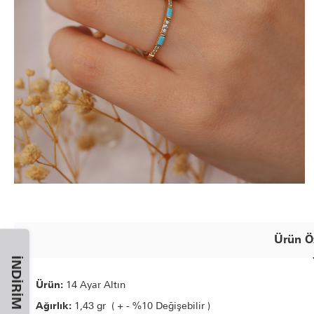
Ürün Öz
İNDIRIM KODU
Ürün:
14 Ayar Altın
Ağırlık:
1,43 gr ( + - %10 Değişebilir )