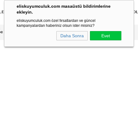
eliskuyumculuk.com masaüstü bildirimlerine
ekleyin.
LER
BİLEKLİKLER
KOLYELER
BİLEZİKLER
ÇOCUK
ERKEK
KO
eliskuyumculuk.com özel fırsatlardan ve güncel
kampanyalardan haberiniz olsun ister misiniz?
pe
Daha Sonra
Evet