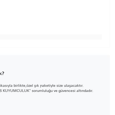
k?
fikasıyla birlikte,özel şık paketiyle size ulaşacaktır.
LİS KUYUMCULUK" sorumluluğu ve güvencesi altındadır.