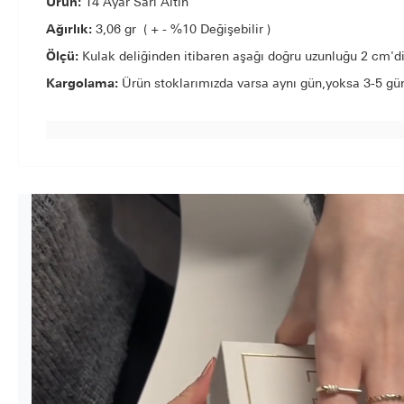
Ürün:
14 Ayar Sarı Altın
Ağırlık:
3,06 gr ( + - %10 Değişebilir )
Ölçü:
Kulak deliğinden itibaren aşağı doğru uzunluğu 2 cm'di
Kargolama:
Ürün stoklarımızda varsa aynı gün,yoksa 3-5 gün 