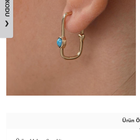
❯
Ürün Öz