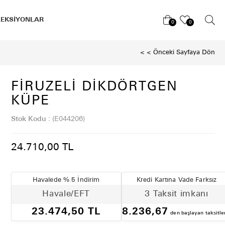
LEKSİYONLAR
0
0
< < Önceki Sayfaya Dön
FIRUZELI DIKDÖRTGEN
KÜPE
Stok Kodu
(E044206)
24.710,00 TL
Havalede % 5 İndirim
Kredi Kartına Vade Farksız
Havale/EFT
3 Taksit imkanı
23.474,50 TL
8.236,67
den başlayan taksitle