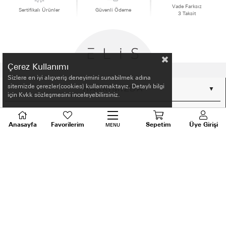
Vade Farksız
Sertifikalı Ürünler
Güvenli Ödeme
3 Taksit
Çerez Kullanımı
Sizlere en iyi alışveriş deneyimini sunabilmek adına
sitemizde çerezler(cookies) kullanmaktayız. Detaylı bilgi
HAKKIMIZDA
için Kvkk sözleşmesini inceleyebilirsiniz.
ALIŞVERİŞ BİLGİLERİ
Anasayfa
Favorilerim
Sepetim
Üye Girişi
MENU
BİLGİLENDİRME
MÜŞTERİ HİZMETLERİ
SORU VE DESTEK
TALEPLERİNİZ İÇİN
BİZİ ARAYIN