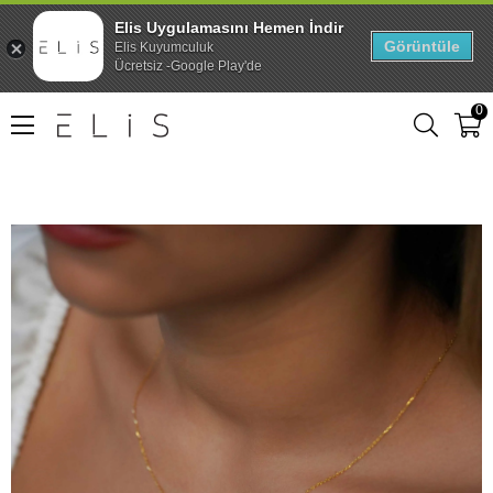
Elis Uygulamasını Hemen İndir
Görüntüle
Elis Kuyumculuk
Ücretsiz -Google Play'de
0