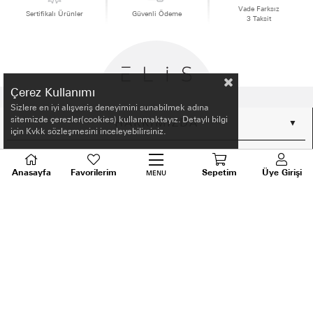
Vade Farksız
Sertifikalı Ürünler
Güvenli Ödeme
3 Taksit
Çerez Kullanımı
Sizlere en iyi alışveriş deneyimini sunabilmek adına
sitemizde çerezler(cookies) kullanmaktayız. Detaylı bilgi
HAKKIMIZDA
için Kvkk sözleşmesini inceleyebilirsiniz.
ALIŞVERİŞ BİLGİLERİ
Anasayfa
Favorilerim
Sepetim
Üye Girişi
MENU
BİLGİLENDİRME
MÜŞTERİ HİZMETLERİ
SORU VE DESTEK
TALEPLERİNİZ İÇİN
BİZİ ARAYIN