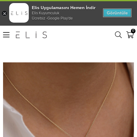
Elis Uygulamasını Hemen İndir
Görüntüle
Elis Kuyumculuk
Ücretsiz -Google Play'de
0