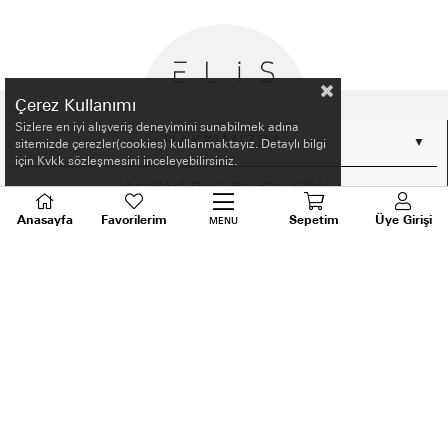
Çerez Kullanımı
Sizlere en iyi alışveriş deneyimini sunabilmek adına
HAKKIMIZDA
sitemizde çerezler(cookies) kullanmaktayız. Detaylı bilgi
için Kvkk sözleşmesini inceleyebilirsiniz.
ALIŞVERİŞ BİLGİLERİ
Anasayfa
Favorilerim
Sepetim
Üye Girişi
MENU
BİLGİLENDİRME
MÜŞTERİ HİZMETLERİ
SORU VE DESTEK
TALEPLERİNİZ İÇİN
BİZİ ARAYIN
0536 640 91 21