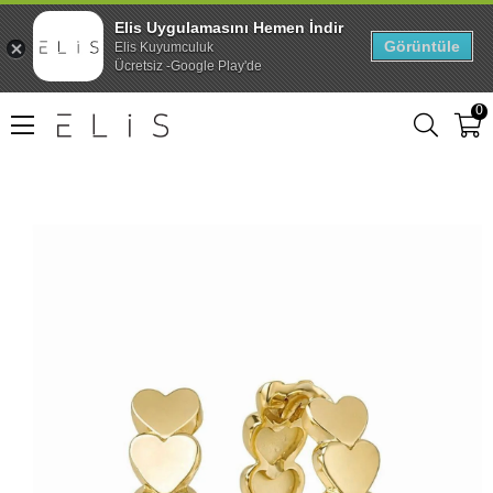
Elis Uygulamasını Hemen İndir
Görüntüle
Elis Kuyumculuk
Ücretsiz -Google Play'de
0