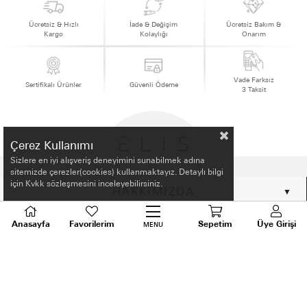
Ücretsiz & Hızlı
İade & Değişim
Ücretsiz Bakım &
Kargo
Kolaylığı
Onarım
Vade Farksız
Sertifikalı Ürünler
Güvenli Ödeme
3 Taksit
Çerez Kullanımı
Sizlere en iyi alışveriş deneyimini sunabilmek adına
sitemizde çerezler(cookies) kullanmaktayız. Detaylı bilgi
için Kvkk sözleşmesini inceleyebilirsiniz.
HAKKIMIZDA
ALIŞVERİŞ BİLGİLERİ
Anasayfa
Favorilerim
Sepetim
Üye Girişi
MENU
BİLGİLENDİRME
MÜŞTERİ HİZMETLERİ