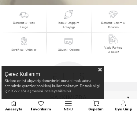
Ücretsiz & Hızlı
İade & Değişim
Ücretsiz Bakım &
Kargo
Kolaylığı
Onarım
Vade Farksız
Sertifikalı Ürünler
Güvenli Ödeme
3 Taksit
Çerez Kullanımı
Sizlere en iyi alışveriş deneyimini sunabilmek adına
sitemizde çerezler(cookies) kullanmaktayız. Detaylı bilgi
için Kvkk sözleşmesini inceleyebilirsiniz.
HAKKIMIZDA
Anasayfa
Favorilerim
Sepetim
Üye Girişi
MENU
ALIŞVERİŞ BİLGİLERİ
BİLGİLENDİRME