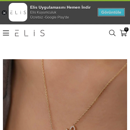
Elis Uygulamasını Hemen İndir
Görüntüle
Elis Kuyumculuk
Ücretsiz -Google Play'de
0