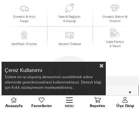
Ücretsiz & Hızlı
İade & Değişim
Ücretsiz Bakım &
Kargo
Kolaylığı
Onarım
Vade Farksız
Sertifikalı Ürünler
Güvenli Ödeme
3 Taksit
Çerez Kullanımı
Sizlere en iyi alışveriş deneyimini sunabilmek adına
sitemizde çerezler(cookies) kullanmaktayız. Detaylı bilgi
için Kvkk sözleşmesini inceleyebilirsiniz.
HAKKIMIZDA
Anasayfa
Favorilerim
Sepetim
Üye Girişi
ALIŞVERİŞ BİLGİLERİ
MENU
BİLGİLENDİRME
MÜŞTERİ HİZMETLERİ