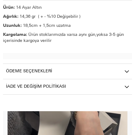
Ürün:
14 Ayar Altın
Ağırlık:
14,36 gr ( + - %10 Değişebilir )
Uzunluk:
18,5cm + 1,5cm uzatma
Kargolama:
Ürün stoklarımızda varsa aynı gün,yoksa 3-5 gün
içerisinde kargoya verilir
ÖDEME SEÇENEKLERI
İADE VE DEĞIŞIM POLITIKASI