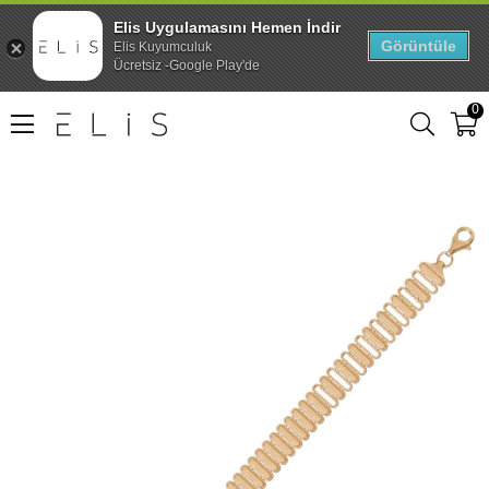
Elis Uygulamasını Hemen İndir
Görüntüle
Elis Kuyumculuk
Ücretsiz -Google Play'de
0