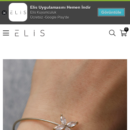
Elis Uygulamasını Hemen İndir
Görüntüle
Elis Kuyumculuk
Ücretsiz -Google Play'de
0