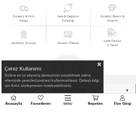
Ücretsiz & Hızlı
İade & Değişim
Ücretsiz Bakım &
Kargo
Kolaylığı
Onarım
Vade Farksız
Sertifikalı Ürünler
Güvenli Ödeme
3 Taksit
Çerez Kullanımı
Sizlere en iyi alışveriş deneyimini sunabilmek adına
sitemizde çerezler(cookies) kullanmaktayız. Detaylı bilgi
için Kvkk sözleşmesini inceleyebilirsiniz.
HAKKIMIZDA
Anasayfa
Favorilerim
Sepetim
Üye Girişi
ALIŞVERİŞ BİLGİLERİ
MENU
BİLGİLENDİRME
MÜŞTERİ HİZMETLERİ