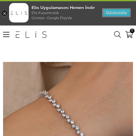
Elis Uygulamasını Hemen İndir
Görüntüle
Elis Kuyumculuk
Ücretsiz -Google Play'de
0