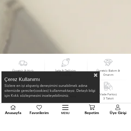
Ücretsiz & Hızlı
İade & Değişim
Ücretsiz Bakım &
Kargo
Kolaylığı
Onarım
Çerez Kullanımı
Sizlere en iyi alışveriş deneyimini sunabilmek adına
sitemizde çerezler(cookies) kullanmaktayız. Detaylı bilgi
Vade Farksız
için Kvkk sözleşmesini inceleyebilirsiniz.
Sertifikalı Ürünler
Güvenli Ödeme
3 Taksit
Anasayfa
Favorilerim
Sepetim
Üye Girişi
MENU