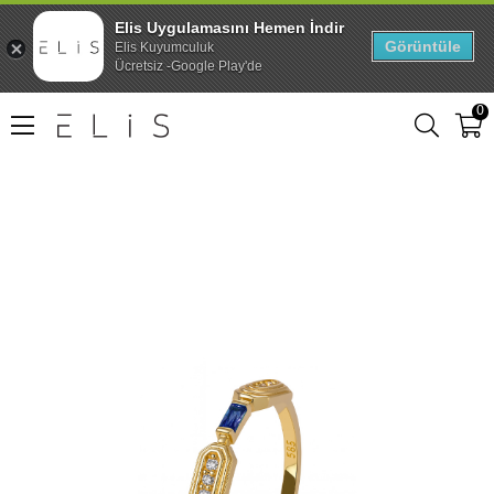
Elis Uygulamasını Hemen İndir
Görüntüle
Elis Kuyumculuk
Ücretsiz -Google Play'de
0