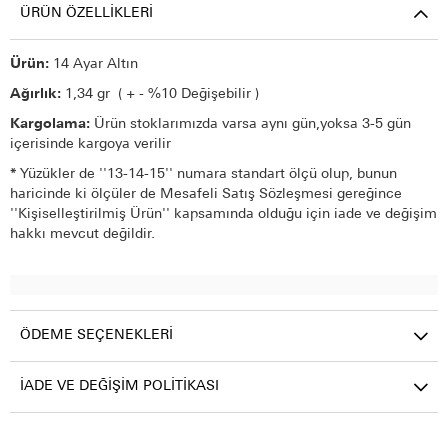
ÜRÜN ÖZELLIKLERI
Ürün:
14 Ayar Altın
Ağırlık:
1,34 gr ( + - %10 Değişebilir )
Kargolama:
Ürün stoklarımızda varsa aynı gün,yoksa 3-5 gün
içerisinde kargoya verilir
*
Yüzükler de ''13-14-15'' numara standart ölçü olup, bunun
haricinde ki ölçüler de Mesafeli Satış Sözleşmesi gereğince
''Kişiselleştirilmiş Ürün'' kapsamında olduğu için iade ve değişim
hakkı mevcut değildir.
ÖDEME SEÇENEKLERI
İADE VE DEĞIŞIM POLITIKASI