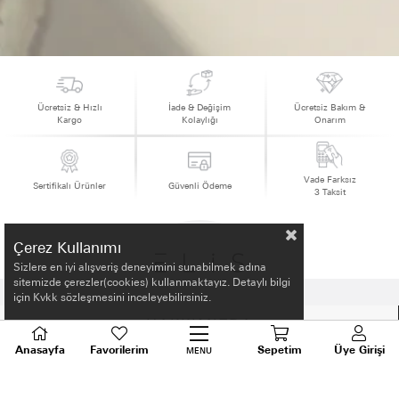
Ücretsiz & Hızlı
İade & Değişim
Ücretsiz Bakım &
Kargo
Kolaylığı
Onarım
Vade Farksız
Sertifikalı Ürünler
Güvenli Ödeme
3 Taksit
Çerez Kullanımı
Sizlere en iyi alışveriş deneyimini sunabilmek adına
sitemizde çerezler(cookies) kullanmaktayız. Detaylı bilgi
için Kvkk sözleşmesini inceleyebilirsiniz.
HAKKIMIZDA
Anasayfa
Favorilerim
Sepetim
Üye Girişi
MENU
ALIŞVERİŞ BİLGİLERİ