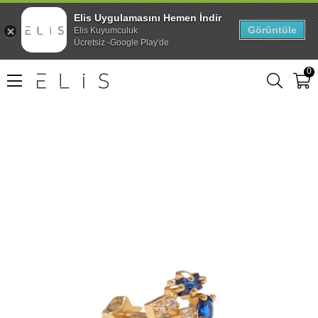
Elis Uygulamasını Hemen İndir
Görüntüle
Elis Kuyumculuk
Ücretsiz -Google Play'de
0