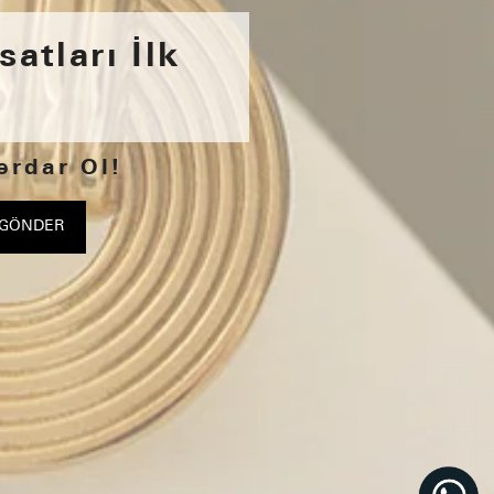
satları İlk
erdar Ol!
GÖNDER