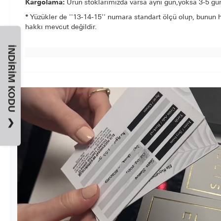
Kargolama:
Ürün stoklarımızda varsa aynı gün,yoksa 3-5 gün 
*
Yüzükler de ''13-14-15'' numara standart ölçü olup, bunun h
hakkı mevcut değildir.
İNDIRIM KODU
❯