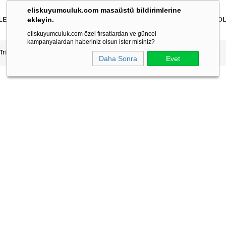
eliskuyumculuk.com masaüstü bildirimlerine
ekleyin.
LER
BİLEKLİKLER
KOLYELER
BİLEZİKLER
ÇOCUK
ERKEK
KO
eliskuyumculuk.com özel fırsatlardan ve güncel
kampanyalardan haberiniz olsun ister misiniz?
 Tria Yüzük
Daha Sonra
Evet