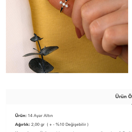
Ürün Öz
Ürün:
14 Ayar Altın
Ağırlık:
2,00 gr ( + - %10 Değişebilir )