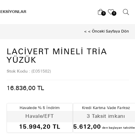
LEKSİYONLAR
0
0
< < Önceki Sayfaya Dön
LACIVERT MINELI TRIA
YÜZÜK
Stok Kodu
(E051582)
16.836,00 TL
Havalede % 5 İndirim
Kredi Kartına Vade Farksız
Havale/EFT
3 Taksit imkanı
15.994,20 TL
5.612,00
den başlayan taksitle