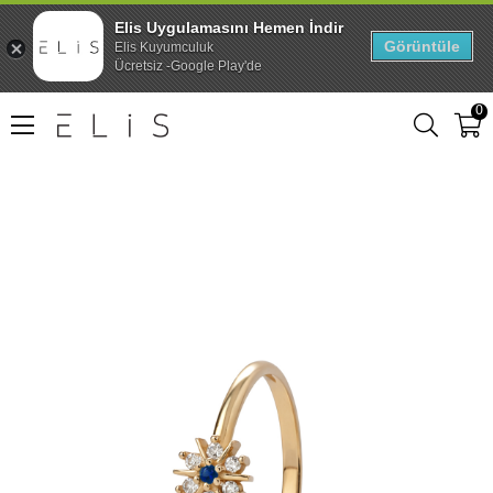
Elis Uygulamasını Hemen İndir
Görüntüle
Elis Kuyumculuk
Ücretsiz -Google Play'de
0