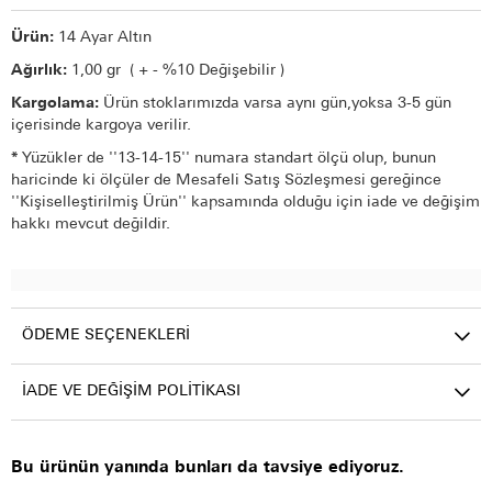
Ürün:
14 Ayar Altın
Ağırlık:
1,00 gr ( + - %10 Değişebilir )
Kargolama:
Ürün stoklarımızda varsa aynı gün,yoksa 3-5 gün
içerisinde kargoya verilir.
*
Yüzükler de ''13-14-15'' numara standart ölçü olup, bunun
haricinde ki ölçüler de Mesafeli Satış Sözleşmesi gereğince
''Kişiselleştirilmiş Ürün'' kapsamında olduğu için iade ve değişim
hakkı mevcut değildir.
ÖDEME SEÇENEKLERI
İADE VE DEĞIŞIM POLITIKASI
Bu ürünün yanında bunları da tavsiye ediyoruz.