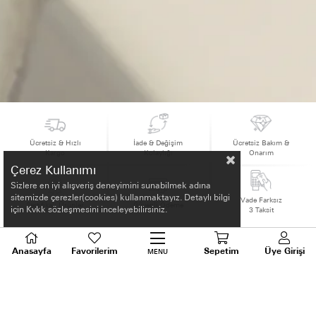
Ücretsiz & Hızlı
İade & Değişim
Ücretsiz Bakım &
Kargo
Kolaylığı
Onarım
Çerez Kullanımı
Sizlere en iyi alışveriş deneyimini sunabilmek adına
sitemizde çerezler(cookies) kullanmaktayız. Detaylı bilgi
Vade Farksız
Sertifikalı Ürünler
Güvenli Ödeme
için Kvkk sözleşmesini inceleyebilirsiniz.
3 Taksit
Anasayfa
Favorilerim
Sepetim
Üye Girişi
MENU